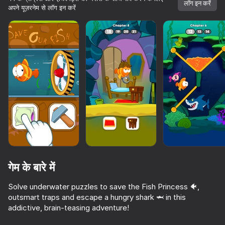
लॉग इन करें
अपने यूज़रनेम से लॉग इन करें
गेम के बारे में
Solve underwater puzzles to save the Fish Princess 🐠,
outsmart traps and escape a hungry shark 🦈 in this
66
81
61
80
10,000 से अधिक गेम।

addictive, brain-teasing adventure!
सभी मुफ्त। सभी आपके।
I am Monkey
Cats and Gold
Skate Hooligans