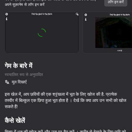
लॉग इन करें
अपने यूज़रनेम से लॉग इन करें
डिवाइस घुमाएँ
यह गेम केवल लैंडस्केप
ओरिएंटेशन का समर्थन करता है
गेम के बारे में
स्वचालित रूप से अनुवादित
मूल दिखाएँ
इस खेल में, आप छवियों की एक श्रृंखला में भूत के लिए खोज की है. प्रत्येक
तस्वीर में बिल्कुल एक छिपा हुआ भूत होता है । देखें कि क्या आप उन सभी को खोज
सकते हैं!
प्ले
कैसे खेलें
66
66
68
70
Five Nights at Freddy's Remaster
Exit the Backrooms: Level 0
Granny In Sauna
चित्र में भूत की खोज करें और उस पर टैप करें । करीब से देखने के लिए छवि को