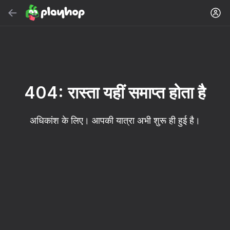
सर्च करें
गेम या शैली खोजें
मुफ़्त ऑनलाइन गेम
अनुशंसित
404: रास्ता यहीं समाप्त होता है
अधिकांश के लिए। आपकी यात्रा अभी शुरू ही हुई है।
16+
85
89
86
Spider Solitaire (1, 2,
Duck Rescue: Screw
Mahjong Blast
and 4 suits)
Clear