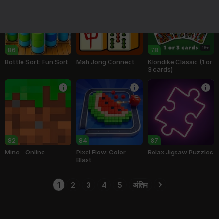
16+
86
78
Bottle Sort: Fun Sort
Mah Jong Connect
Klondike Classic (1 or
3 cards)
82
84
87
Mine - Online
Pixel Flow: Color
Relax Jigsaw Puzzles
Blast
1
2
3
4
5
अंतिम