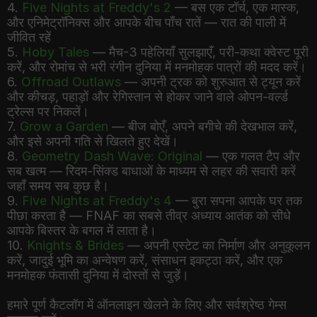
4.
Five Nights at Freddy's 2
— बस एक टॉर्च, एक मास्क,
और एनिमेट्रॉनिक्स और आपके बीच पाँच रातें — रात की पाली में
जीवित रहें
5.
Hoby Tales
— मैच-3 पहेलियाँ सुलझाएँ, परी-कथा क्वेस्ट पूरी
करें, और रोमांच से भरी रंगीन दुनिया में मनमोहक पात्रों की मदद करें।
6.
Offroad Outlaws
— अपनी ट्रक को शुरुआत से ट्यून करें
और कीचड़, पहाड़ों और रेगिस्तान से होकर जाने वाले ओपन-वर्ल्ड
ट्रेल्स पर निकलें।
7.
Grow a Garden
— बीज बोएँ, अपने बगीचे की देखभाल करें,
और इसे अपनी गति से खिलते हुए देखें।
8.
Geometry Dash Wave: Original
— एक गलत टैप और
सब खत्म — रिदम-सिंक्ड बाधाओं के माध्यम से लहर की सवारी करें
जहाँ समय सब कुछ है।
9.
Five Nights at Freddy's 4
— बुरा सपना आपके घर तक
पीछा करता है — FNAF का सबसे तीव्र अध्याय आतंक को सीधे
आपके बिस्तर के बगल में लाता है।
10.
Knights & Brides
— अपनी एस्टेट का निर्माण और अनुकूलन
करें, जादुई भूमि का अन्वेषण करें, संसाधन इकट्ठा करें, और एक
मनमोहक फंतासी दुनिया में दोस्तों से जुड़ें।
हमारे पूर्ण कैटलॉग में ऑनलाइन खेलने के लिए और सर्वश्रेष्ठ गेम्स