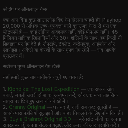
प्लेहॉप पर ऑनलाइन गेम्स
क्या आप बिना कुछ डाउनलोड किए गेम खेलना चाहते हैं? Playhop
20,000 से अधिक उच्च-गुणवत्ता वाले ब्राउज़र गेम्स से भरा एक
प्लेटफॉर्म है — कोई लॉगिन आवश्यक नहीं, कोई पॉपअप नहीं। 45
मिलियन मासिक खिलाड़ियों और 30+ शैलियों के साथ, हम किसी भी
डिवाइस पर गेम देते हैं: लैपटॉप, टैबलेट, क्रोमबुक, आईफोन और
एंड्रॉइड। अकेले या दोस्तों के साथ मुफ्त गेम खेलें — सब आपके
ब्राउज़र में।
सर्वोत्तम मुफ्त ऑनलाइन गेम खेलें!
यहाँ हमारे कुछ सावधानीपूर्वक चुने गए चयन हैं:
1.
Klondike: The Lost Expedition
— एक संपन्न खेत
बनाएँ, जंगली उत्तरी सीमा का अन्वेषण करें, और एक भव्य साहसिक
यात्रा पर छिपे हुए खजानों को खोजें।
2.
Granny Original
— घर बंद है, दादी सब कुछ सुनती हैं —
आपके पास पहेलियाँ सुलझाने और बाहर निकलने के लिए पाँच दिन हैं।
3.
Buy a Brainrot Original 3D
— ब्रेनरॉट जीवों का अपना
संग्रह बनाएँ, अपना सेटअप बढ़ाएँ, और ऊपर की ओर प्रगति करें।