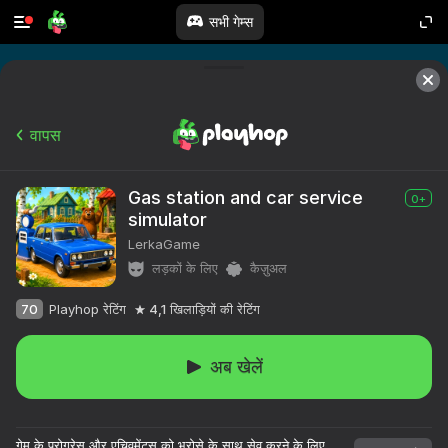
सभी गेम्स
वापस
Gas station and car service
0+
simulator
LerkaGame
लड़कों के लिए
कैज़ुअल
70
Playhop रेटिंग
4,1
खिलाड़ियों की रेटिंग
अब खेलें
१०,००० से अधिक खेल।

सभी मुफ्त।

गेम के प्रोग्रेस और एचिवमेंट्स को भरोसे के साथ सेव करने के लिए