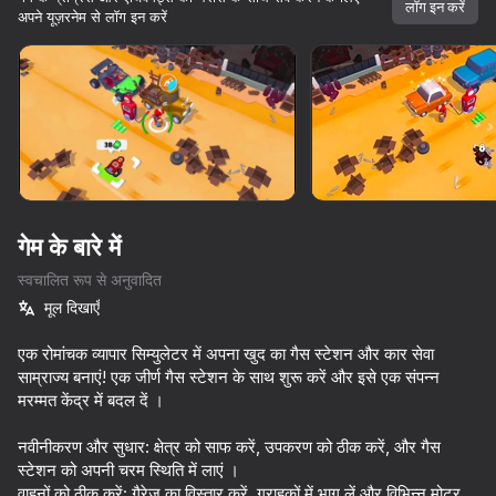
सभी आपके।
लॉग इन करें
अपने यूज़रनेम से लॉग इन करें
शुरू करें
गेम के बारे में
स्वचालित रूप से अनुवादित
मूल दिखाएँ
एक रोमांचक व्यापार सिम्युलेटर में अपना खुद का गैस स्टेशन और कार सेवा
साम्राज्य बनाएं! एक जीर्ण गैस स्टेशन के साथ शुरू करें और इसे एक संपन्न
मरम्मत केंद्र में बदल दें ।
नवीनीकरण और सुधार: क्षेत्र को साफ करें, उपकरण को ठीक करें, और गैस
61
76
82
62
10,000 से अधिक गेम।

सभी मुफ्त। सभी आपके।
स्टेशन को अपनी चरम स्थिति में लाएं ।
Magnetic Fishing
Police Chase: Cops vs Criminals
Parking Car: Parking Jam
वाहनों को ठीक करें: गैरेज का विस्तार करें, ग्राहकों में भाग लें और विभिन्न मोटर