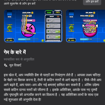
लॉग इन करें
अपने यूज़रनेम से लॉग इन करें
डिवाइस घुमाएँ
यह गेम केवल लैंडस्केप
ओरिएंटेशन का समर्थन करता है
गेम के बारे में
स्वचालित रूप से अनुवादित
मूल दिखाएँ
इस खेल में, आप ज्यामिति डैश से पात्रों का नियंत्रण लेते हैं । आपका लक्ष्य चरित्र
के चेहरे पर क्लिक करना है, तेजी से कठिन स्तरों से आगे बढ़ना है । जैसे-जैसे आप
आगे बढ़ते हैं, आप पावर-अप और नई क्षमताएं हासिल कर सकते हैं । अंतिम उद्देश्य
प्ले
सबसे कठिन दानव स्तरों को जीतना है । इसके अतिरिक्त, आपके पास नए दृश्यों
और पृष्ठभूमि को अनलॉक करने का विकल्प है । यह अतिरिक्त लाभों के साथ एक
76
72
63
71
नई शुरुआत की अनुमति देता है!
Geometry Wave: Online Editor
Wave challanges
Geometry Dash Wave: Original