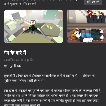
लॉग इन करें
अपने यूज़रनेम से लॉग इन करें
गेम के बारे में
स्वचालित रूप से अनुवादित
मूल दिखाएँ
लुकाछिपी ऑनलाइन में रोमांचकारी साहसिक कार्य में शामिल हों — रोबोक्स से
प्रेरित एक मनोरम मल्टीप्लेयर गेम!
इस खेल में, हाइडर्स को छुपाने की कला में महारत हासिल करने की जरूरत होती है,
जबकि साधक अपने शिकार कौशल पर भरोसा करते हैं । यह केवल टैग का एक
95
90
84
85
सरल खेल नहीं है; यह विशाल स्थानों में एक जीवित चुनौती है जहां आप एक छोटी
Keyboard Escape: +1 Speed
Obby: +1 Speed Keyboard Escape
Slap Aura
Parkour Onl
चींटी की तरह महसूस करते हैं!