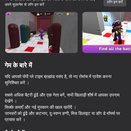
लॉग इन करें
अपने यूज़रनेम से लॉग इन करें
डिवाइस घुमाएँ
यह गेम केवल लैंडस्केप
ओरिएंटेशन का समर्थन करता है
गेम के बारे में
यदि आपको पोपी प्ले टाइम ब्रह्मांड पसंद है, तो नए रोमांच में प्रवेश करना
सुनिश्चित करें ।
सबसे अधिक बैटरी ढूंढें और एक नेता बनें, सभी खिलाड़ी शीर्ष में आपका उपनाम
देखेंगे ।
प्ले
सिक्के कमाएँ और नई मुस्कान की खाल खरीदें ।
जानवरों को ढूंढें और कटनाप, दुःस्वप्न हग्गी, मिस डिलाइट या डॉग डे मॉर्फ्स पर
66
71
61
प्रयास करें ।
Poppy Playtime Chapter 1 - Original
Five Nights at Freddy's Remaster
The Cat in Yellow