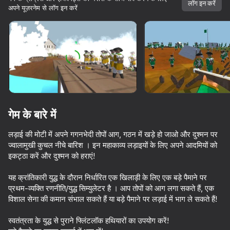
लॉग इन करें
अपने यूज़रनेम से लॉग इन करें
डिवाइस घुमाएँ
यह गेम केवल लैंडस्केप
ओरिएंटेशन का समर्थन करता है
गेम के बारे में
लड़ाई की मोटी में अपने गगनभेदी तोपों आग, गठन में खड़े हो जाओ और दुश्मन पर
ज्वालामुखी कुचल नीचे बारिश । इन महाकाव्य लड़ाइयों के लिए अपने आदमियों को
इकट्ठा करें और दुश्मन को हराएं!
यह क्रांतिकारी युद्ध के दौरान निर्धारित एक खिलाड़ी के लिए एक बड़े पैमाने पर
प्ले
प्रथम-व्यक्ति रणनीति/युद्ध सिम्युलेटर है । आप तोपों को आग लगा सकते हैं, एक
विशाल सेना की कमान संभाल सकते हैं या बड़े पैमाने पर लड़ाई में भाग ले सकते हैं!
85
75
67
72
स्वतंत्रता के युद्ध से पुराने फ्लिंटलॉक हथियारों का उपयोग करें!
Red and Blue leader 2
Call of Battle
Gun Maker
Bunny Boy o