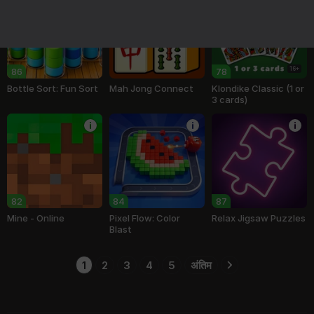
16+
86
78
Bottle Sort: Fun Sort
Mah Jong Connect
Klondike Classic (1 or
3 cards)
82
84
87
Mine - Online
Pixel Flow: Color
Relax Jigsaw Puzzles
Blast
1
2
3
4
5
अंतिम