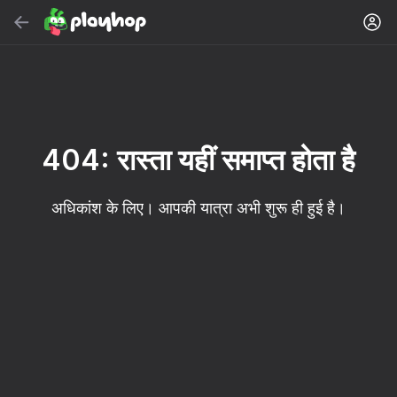
सर्च करें
गेम या शैली खोजें
मुफ़्त ऑनलाइन गेम
अनुशंसित
404: रास्ता यहीं समाप्त होता है
अधिकांश के लिए। आपकी यात्रा अभी शुरू ही हुई है।
16+
85
89
86
Spider Solitaire (1, 2,
Duck Rescue: Screw
Mahjong Blast
and 4 suits)
Clear