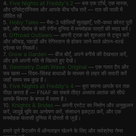
4.
Five Nights at Freddy's 2
— बस एक टॉर्च, एक मास्क,
और एनिमेट्रॉनिक्स और आपके बीच पाँच रातें — रात की पाली में
जीवित रहें
5.
Hoby Tales
— मैच-3 पहेलियाँ सुलझाएँ, परी-कथा क्वेस्ट पूरी
करें, और रोमांच से भरी रंगीन दुनिया में मनमोहक पात्रों की मदद करें।
6.
Offroad Outlaws
— अपनी ट्रक को शुरुआत से ट्यून करें
और कीचड़, पहाड़ों और रेगिस्तान से होकर जाने वाले ओपन-वर्ल्ड
ट्रेल्स पर निकलें।
7.
Grow a Garden
— बीज बोएँ, अपने बगीचे की देखभाल करें,
और इसे अपनी गति से खिलते हुए देखें।
8.
Geometry Dash Wave: Original
— एक गलत टैप और
सब खत्म — रिदम-सिंक्ड बाधाओं के माध्यम से लहर की सवारी करें
जहाँ समय सब कुछ है।
9.
Five Nights at Freddy's 4
— बुरा सपना आपके घर तक
पीछा करता है — FNAF का सबसे तीव्र अध्याय आतंक को सीधे
आपके बिस्तर के बगल में लाता है।
10.
Knights & Brides
— अपनी एस्टेट का निर्माण और अनुकूलन
करें, जादुई भूमि का अन्वेषण करें, संसाधन इकट्ठा करें, और एक
मनमोहक फंतासी दुनिया में दोस्तों से जुड़ें।
हमारे पूर्ण कैटलॉग में ऑनलाइन खेलने के लिए और सर्वश्रेष्ठ गेम्स