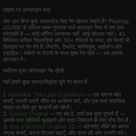
प्लेहॉप पर ऑनलाइन गेम्स
क्या आप बिना कुछ डाउनलोड किए गेम खेलना चाहते हैं? Playhop
20,000 से अधिक उच्च-गुणवत्ता वाले ब्राउज़र गेम्स से भरा एक
प्लेटफॉर्म है — कोई लॉगिन आवश्यक नहीं, कोई पॉपअप नहीं। 45
मिलियन मासिक खिलाड़ियों और 30+ शैलियों के साथ, हम किसी भी
डिवाइस पर गेम देते हैं: लैपटॉप, टैबलेट, क्रोमबुक, आईफोन और
एंड्रॉइड। अकेले या दोस्तों के साथ मुफ्त गेम खेलें — सब आपके
ब्राउज़र में।
सर्वोत्तम मुफ्त ऑनलाइन गेम खेलें!
यहाँ हमारे कुछ सावधानीपूर्वक चुने गए चयन हैं:
1.
Klondike: The Lost Expedition
— एक संपन्न खेत
बनाएँ, जंगली उत्तरी सीमा का अन्वेषण करें, और एक भव्य साहसिक
यात्रा पर छिपे हुए खजानों को खोजें।
2.
Granny Original
— घर बंद है, दादी सब कुछ सुनती हैं —
आपके पास पहेलियाँ सुलझाने और बाहर निकलने के लिए पाँच दिन हैं।
3.
Buy a Brainrot Original 3D
— ब्रेनरॉट जीवों का अपना
संग्रह बनाएँ, अपना सेटअप बढ़ाएँ, और ऊपर की ओर प्रगति करें।