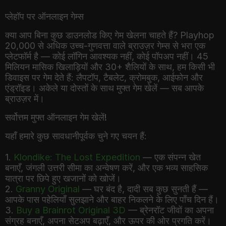
प्लेहॉप पर ऑनलाइन गेम्स
क्या आप बिना कुछ डाउनलोड किए गेम खेलना चाहते हैं? Playhop
20,000 से अधिक उच्च-गुणवत्ता वाले ब्राउज़र गेम्स से भरा एक
प्लेटफॉर्म है — कोई लॉगिन आवश्यक नहीं, कोई पॉपअप नहीं। 45
मिलियन मासिक खिलाड़ियों और 30+ शैलियों के साथ, हम किसी भी
डिवाइस पर गेम देते हैं: लैपटॉप, टैबलेट, क्रोमबुक, आईफोन और
एंड्रॉइड। अकेले या दोस्तों के साथ मुफ्त गेम खेलें — सब आपके
ब्राउज़र में।
सर्वोत्तम मुफ्त ऑनलाइन गेम खेलें!
यहाँ हमारे कुछ सावधानीपूर्वक चुने गए चयन हैं:
1.
Klondike: The Lost Expedition
— एक संपन्न खेत
बनाएँ, जंगली उत्तरी सीमा का अन्वेषण करें, और एक भव्य साहसिक
यात्रा पर छिपे हुए खजानों को खोजें।
2.
Granny Original
— घर बंद है, दादी सब कुछ सुनती हैं —
आपके पास पहेलियाँ सुलझाने और बाहर निकलने के लिए पाँच दिन हैं।
3.
Buy a Brainrot Original 3D
— ब्रेनरॉट जीवों का अपना
संग्रह बनाएँ, अपना सेटअप बढ़ाएँ, और ऊपर की ओर प्रगति करें।