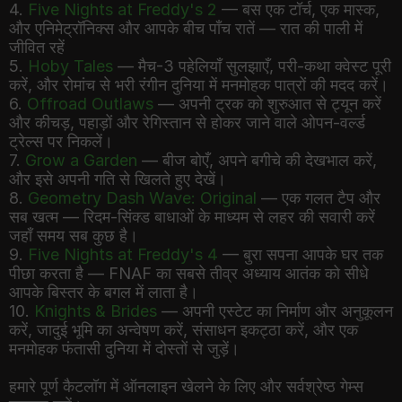
4.
Five Nights at Freddy's 2
— बस एक टॉर्च, एक मास्क,
और एनिमेट्रॉनिक्स और आपके बीच पाँच रातें — रात की पाली में
जीवित रहें
5.
Hoby Tales
— मैच-3 पहेलियाँ सुलझाएँ, परी-कथा क्वेस्ट पूरी
करें, और रोमांच से भरी रंगीन दुनिया में मनमोहक पात्रों की मदद करें।
6.
Offroad Outlaws
— अपनी ट्रक को शुरुआत से ट्यून करें
और कीचड़, पहाड़ों और रेगिस्तान से होकर जाने वाले ओपन-वर्ल्ड
ट्रेल्स पर निकलें।
7.
Grow a Garden
— बीज बोएँ, अपने बगीचे की देखभाल करें,
और इसे अपनी गति से खिलते हुए देखें।
8.
Geometry Dash Wave: Original
— एक गलत टैप और
सब खत्म — रिदम-सिंक्ड बाधाओं के माध्यम से लहर की सवारी करें
जहाँ समय सब कुछ है।
9.
Five Nights at Freddy's 4
— बुरा सपना आपके घर तक
पीछा करता है — FNAF का सबसे तीव्र अध्याय आतंक को सीधे
आपके बिस्तर के बगल में लाता है।
10.
Knights & Brides
— अपनी एस्टेट का निर्माण और अनुकूलन
करें, जादुई भूमि का अन्वेषण करें, संसाधन इकट्ठा करें, और एक
मनमोहक फंतासी दुनिया में दोस्तों से जुड़ें।
हमारे पूर्ण कैटलॉग में ऑनलाइन खेलने के लिए और सर्वश्रेष्ठ गेम्स