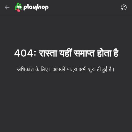
सर्च करें
गेम या शैली खोजें
मुफ़्त ऑनलाइन गेम
अनुशंसित
404: रास्ता यहीं समाप्त होता है
अधिकांश के लिए। आपकी यात्रा अभी शुरू ही हुई है।
16+
85
90
86
Spider Solitaire (1, 2,
Duck Rescue: Screw
Mahjong Blast
and 4 suits)
Clear