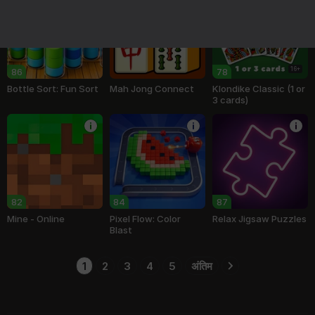
16+
86
78
Bottle Sort: Fun Sort
Mah Jong Connect
Klondike Classic (1 or
3 cards)
82
84
87
Mine - Online
Pixel Flow: Color
Relax Jigsaw Puzzles
Blast
1
2
3
4
5
अंतिम