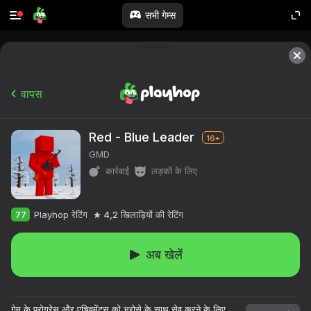
सभी गेम्स
वापस
Red - Blue Leader
16+
GMD
कार्रवाई
लड़कों के लिए
77
Playhop रेटिंग
4,2
खिलाड़ियों की रेटिंग
अब खेलें
१०,००० से अधिक खेल।

सभी मुफ्त।

गेम के प्रोग्रेस और एचिवमेंट्स को भरोसे के साथ सेव करने के लिए