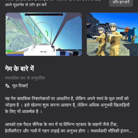
सभी आपके।
लॉग इन करें
अपने यूज़रनेम से लॉग इन करें
डिवाइस घुमाएँ
यह गेम केवल लैंडस्केप
ओरिएंटेशन का समर्थन करता है
शुरू करें
गेम के बारे में
स्वचालित रूप से अनुवादित
मूल दिखाएँ
यह गेम क्लासिक निशानेबाजों पर आधारित है, लेकिन अपने स्वयं के मूल तत्वों को
जोड़ता है । इसे खेलना शुरू करना आसान है, लेकिन अधिक अनुभवी खिलाड़ियों
के लिए भी आकर्षक है ।
प्ले
आपको एक पैदल सैनिक के रूप में या विभिन्न प्रकार के वाहनों जैसे टैंक,
77
81
85
85
हेलीकॉप्टर और नावों में गहन लड़ाई का अनुभव होगा । यथार्थवादी भौतिकी इंजन
Battle of the red and blue agents
DTA 6
Parkour Online
Paint Hide 
(पात्रों के लिए एक' रैगडोल ' प्रणाली सहित) मज़ा में जोड़ता है और गेमप्ले के