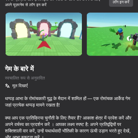
लॉग इन करें
अपने यूज़रनेम से लॉग इन करें
गेम के बारे में
स्वचालित रूप से अनुवादित
मूल दिखाएँ
थप्पड़ आभा के रोमांचकारी युद्ध के मैदान में शामिल हों — एक रोमांचक आर्केड गेम
जहां प्रत्येक थप्पड़ मायने रखता है!
क्या आप एक प्रतिक्रिया चुनौती के लिए तैयार हैं? आकाश क्षेत्र में प्रवेश करें और
अपने वर्चस्व का प्रदर्शन करें । आपका लक्ष्य स्पष्ट है: अपने प्रतिद्वंद्वियों पर
99
77
81
74
शक्तिशाली वार करें, उन्हें यथार्थवादी भौतिकी के कारण ऊंची उड़ान भरते हुए देखें,
Gamer's Mod
Battle of the red and blue agents
DTA 6
Thief Puzzl
और आभा इकट्ठा करें ।