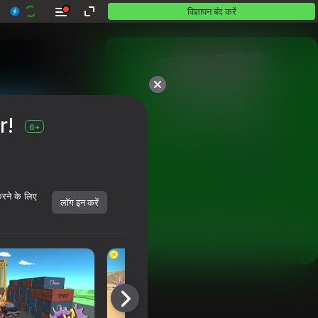
विज्ञापन बंद करें
10,000 से अधिक गेम।

r!
सभी मुफ़्त। सभी आपके।
6+
करने के लिए
लॉग इन करें
शुरू करें