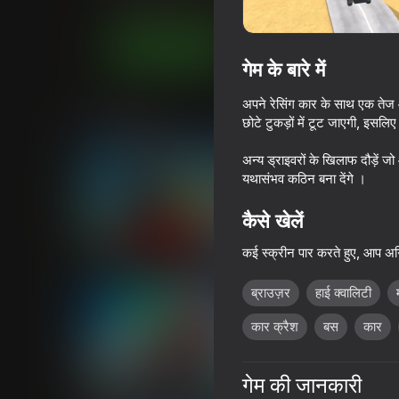
आर्केड
C Games
अब खेलें
गेम के बारे में
अपने रेसिंग कार के साथ एक तेज 
समान खेल
छोटे टुकड़ों में टूट जाएगी, इस
अन्य ड्राइवरों के खिलाफ दौड़ें ज
यथासंभव कठिन बना देंगे ।
कैसे खेलें
82
72
कई स्क्रीन पार करते हुए, आप अग्र
Obby but You're on a Bike
Race Survival: Are
ब्राउज़र
हाई क्वालिटी
कार क्रैश
बस
कार
69
72
गेम की जानकारी