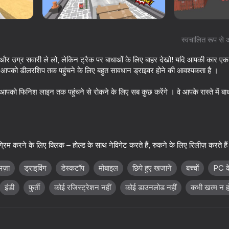
स्वचालित रूप से 
और उग्र सवारी ले लो, लेकिन ट्रैक पर बाधाओं के लिए बाहर देखो! यदि आपकी कार एक 
लिए आपको डीलरशिप तक पहुंचने के लिए बहुत सावधान ड्राइवर होने की आवश्यकता है ।
ो आपको फिनिश लाइन तक पहुंचने से रोकने के लिए सब कुछ करेंगे । वे आपके रास्ते में बाध
75
72
िम करने के लिए क्लिक – होल्ड के साथ नेविगेट करते हैं, रुकने के लिए रिलीज़ करते है
na King
Draw Joust!
Crash X
मज़ा
ड्राइविंग
डेस्कटॉप
मोबाइल
छिपे हुए खजाने
बच्चों
PC क
इंडी
फुर्ती
कोई रजिस्ट्रेशन नहीं
कोई डाउनलोड नहीं
कभी खत्म न हो
73
65