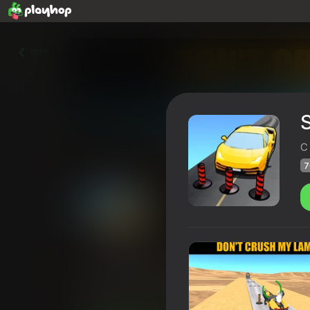
वापस
S
C
7
Survival Race: Destroying si
Playhop रेटिंग
70
4,3
खिलाड़ियों की रेटिंग
6+