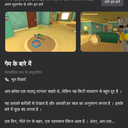
लॉग इन करें
अपने यूज़रनेम से लॉग इन करें
डिवाइस घुमाएँ
यह गेम केवल लैंडस्केप
ओरिएंटेशन का समर्थन करता है
गेम के बारे में
स्वचालित रूप से अनुवादित
मूल दिखाएँ
आप हमेशा एक पालतू जानवर चाहते थे, लेकिन यह किटी साधारण से बहुत दूर है ।
यह आपको बारीकी से देखता है और आपकी हर चाल का अनुसरण करता है । इसके
प्ले
बारे में कुछ बंद लगता है ।
75
68
71
एक दिन, नीले रंग से बाहर, एक रहस्यमय पैकेज आता है । अंदर, आप एक
Poppy Playtime Chapter 1 - Original
I Am Quadrober!
Granny In Sauna
चमकीले पीले रंग की पोशाक में एक छोटी सी बिल्ली पाते हैं, और अब यह आपके घर