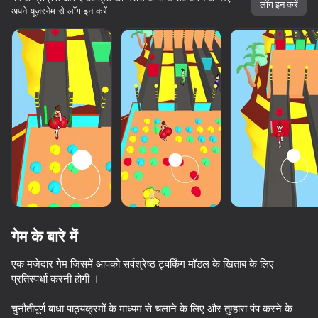
लॉग इन करें
अपने यूज़रनेम से लॉग इन करें
गेम के बारे में
एक मजेदार गेम जिसमें आपको सर्वश्रेष्ठ ट्वर्किंग मॉडल के खिताब के लिए
प्रतिस्पर्धा करनी होगी ।
69
49
34
49
10,000 से अधिक गेम।

सभी मुफ्त। सभी आपके।
Super knife. Cutting blade
Become a Queen
Fast and Thick
Twerk Race
चुनौतीपूर्ण बाधा पाठ्यक्रमों के माध्यम से चलाने के लिए और तुम्हारा पंप करने के