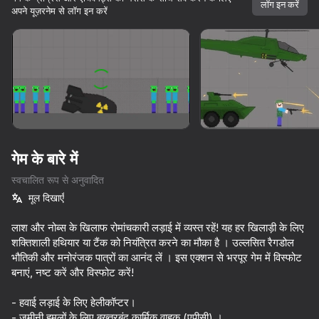
लॉग इन करें
अपने यूज़रनेम से लॉग इन करें
डिवाइस घुमाएँ
यह गेम केवल लैंडस्केप
ओरिएंटेशन का समर्थन करता है
गेम के बारे में
स्वचालित रूप से अनुवादित
मूल दिखाएँ
लाश और नोब्स के खिलाफ रोमांचकारी लड़ाई में व्यस्त रहें! यह हर खिलाड़ी के लिए
शक्तिशाली हथियार या टैंक को नियंत्रित करने का मौका है । उल्लसित रैगडोल
भौतिकी और मनोरंजक पात्रों का आनंद लें । इस एक्शन से भरपूर गेम में विस्फोट
प्ले
बनाएं, नष्ट करें और विस्फोट करें!
81
95
85
70
- हवाई लड़ाई के लिए हेलीकॉप्टर।
DTA 6
Melon Sandbox
Parkour Online
Basket Ran
- जमीनी हमलों के लिए बख्तरबंद कार्मिक वाहक (एपीसी) ।