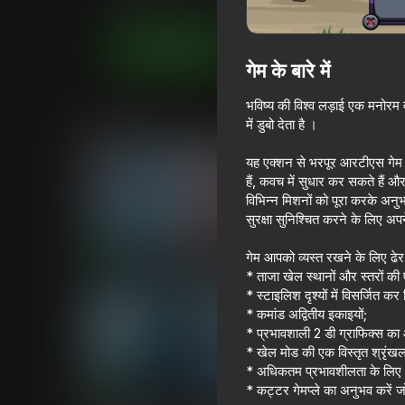
लड़कों के लिए
रणनीति
MirraGames
अब खेलें
गेम के बारे में
भविष्य की विश्व लड़ाई एक मनोरम 
समान खेल
में डुबो देता है ।
यह एक्शन से भरपूर आरटीएस गेम उत
हैं, कवच में सुधार कर सकते हैं
विभिन्न मिशनों को पूरा करके अन
सुरक्षा सुनिश्चित करने के लिए अप
71
68
गेम आपको व्यस्त रखने के लिए ढेर 
Space Wars Battleground
Gladihoppers
* ताजा खेल स्थानों और स्तरों की
* स्टाइलिश दृश्यों में विसर्जित कर 
* कमांड अद्वितीय इकाइयों;
* प्रभावशाली 2 डी ग्राफिक्स का 
* खेल मोड की एक विस्तृत श्रृंखला 
* अधिकतम प्रभावशीलता के लिए अ
77
73
* कट्टर गेमप्ले का अनुभव करें