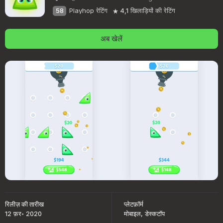
58
Playhop रेटिंग
4,1
खिलाड़ियों की रेटिंग
अब खेलें
रिलीज़ की तारीख
प्लेटफ़ॉर्म
12 फ़र॰ 2020
मोबाइल, डेस्कटॉप