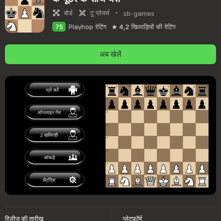
·
बोर्ड
टू प्लेयर्स
sb-games
75
Playhop रेटिंग
4,2
खिलाड़ियों की रेटिंग
अब खेलें
रिलीज़ की तारीख
प्लेटफ़ॉर्म