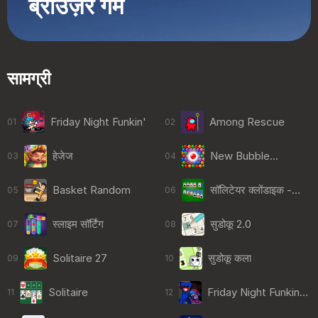
ब्राउज़र गेम
सामग्री
Friday Night Funkin'
Among Rescue
01
02
हेजेज
New Bubble
03
04
Shooter
Basket Random
सॉलिटेयर क्लोंडाइक -
05
06
क्लासिक
स्लाइम सॉर्टिंग
सुडोकू 2.0
07
08
Solitaire 27
सुडोकू कला
09
10
Solitaire
Friday Night Funkin
11
12
vs HuggyWuggy