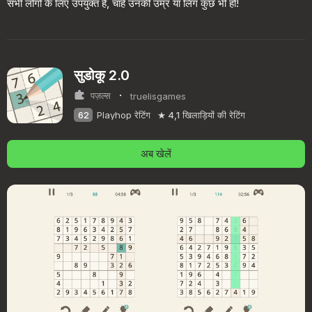
सभी लोगों के लिए उपयुक्त है, चाहे उनकी उम्र या लिंग कुछ भी हो!
सुडोकू 2.0
·
पज़ल्स
truelisgames
62
Playhop रेटिंग
4,1
खिलाड़ियों की रेटिंग
अब खेलें