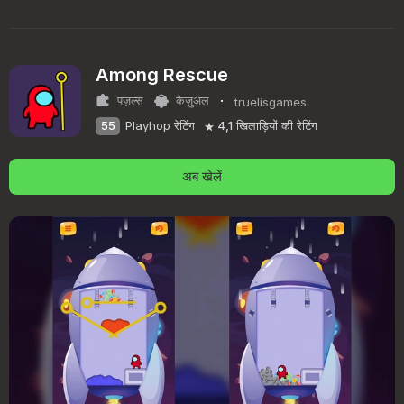
Among Rescue
·
पज़ल्स
कैज़ुअल
truelisgames
55
Playhop रेटिंग
4,1
खिलाड़ियों की रेटिंग
अब खेलें