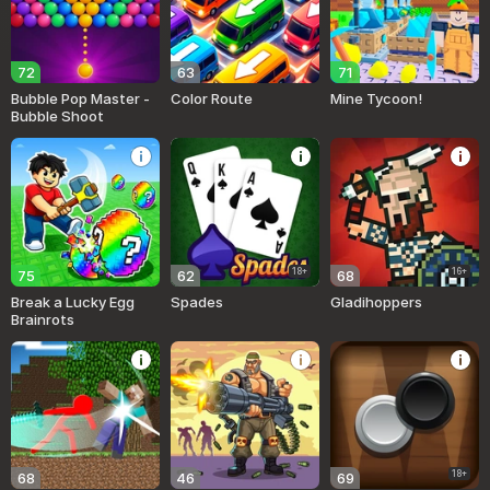
72
63
71
Bubble Pop Master -
Color Route
Mine Tycoon!
Bubble Shoot
18+
16+
75
62
68
Break a Lucky Egg
Spades
Gladihoppers
Brainrots
18+
68
46
69