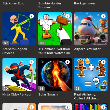
Stickman Epic
Zombie Hunter
Backgammon
Survival
67
68
66
Archers Ragdoll
+1 Hammer Evolution
Airport Simulator
Physics
to Defeat Wolves 3D
16+
70
68
63
Ninja Obby Parkour
Solar Smash
Fnaf Alchemy:
Collect All the
Animatronics