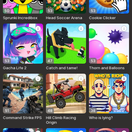
50
53
53
Sprunki Incredibox
Head Soccer Arena
Cookie Clicker
53
47
53
Gacha Life 2
Catch and tame!
Thorn and Balloons
18+
51
48
38
Command Strike FPS
Hill Climb Racing
Who is lying?
Origin