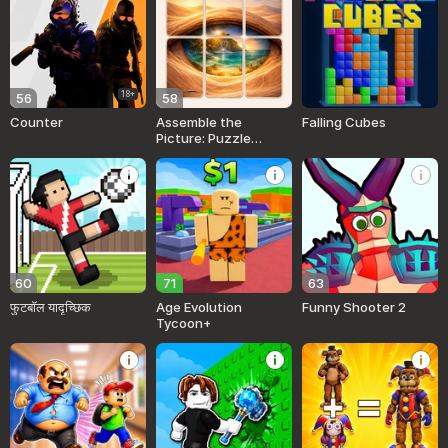
18+
56
58
Counter
Assemble the
Falling Cubes
Picture: Puzzle
Solitaire
60
71
63
फुटबॉल यादृच्छिक
Age Evolution
Funny Shooter 2
Tycoon+