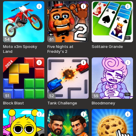
16+
54
61
Moto x3m Spooky
Five Nights at
Solitaire Grande
Land
Freddy's 2
16+
51
52
55
Block Blast
Tank Challenge
Bloodmoney