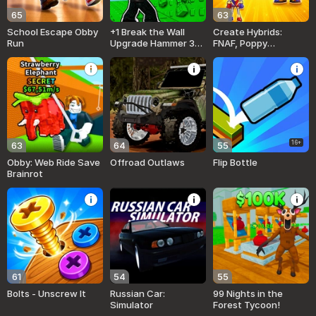
65
63
School Escape Obby
+1 Break the Wall
Create Hybrids:
Run
Upgrade Hammer 3D
FNAF, Poppy
Online
Playtime, Brainrot
16+
63
64
55
Obby: Web Ride Save
Offroad Outlaws
Flip Bottle
Brainrot
61
54
55
Bolts - Unscrew It
Russian Car:
99 Nights in the
Simulator
Forest Tycoon!