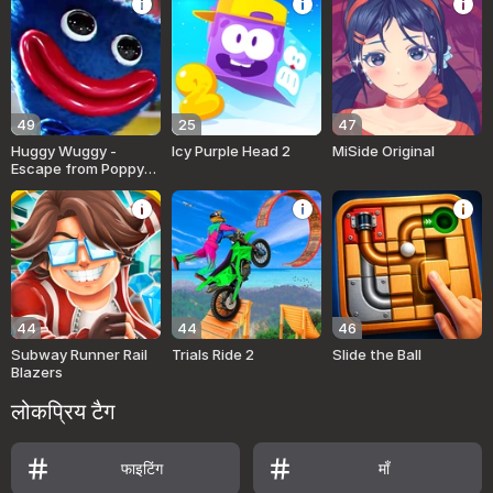
49
25
47
Huggy Wuggy -
Icy Purple Head 2
MiSide Original
Escape from Poppy
Playtime
44
44
46
Subway Runner Rail
Trials Ride 2
Slide the Ball
Blazers
लोकप्रिय टैग
फाइटिंग
माँ