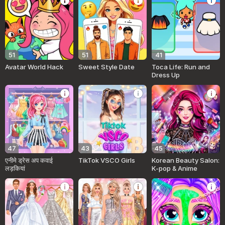
51
51
41
Avatar World Hack
Sweet Style Date
Toca Life: Run and
Dress Up
47
43
45
एनीमे ड्रेस अप कवाई
TikTok VSCO Girls
Korean Beauty Salon:
लड़कियां
K-pop & Anime