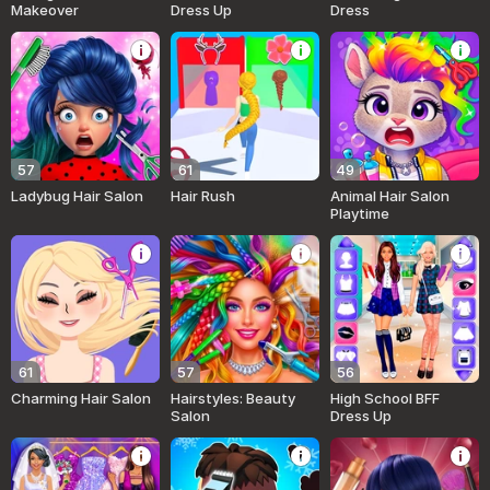
Makeover
Dress Up
Dress
57
61
49
Ladybug Hair Salon
Hair Rush
Animal Hair Salon
Playtime
61
57
56
Charming Hair Salon
Hairstyles: Beauty
High School BFF
Salon
Dress Up