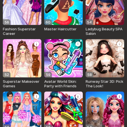
56
60
54
Fashion Superstar
Master Haircutter
Ladybug Beauty SPA
Career
Salon
52
59
58
Superstar Makeover
Avatar World Skin:
Runway Star 3D: Pick
Games
Party with Friends
The Look!