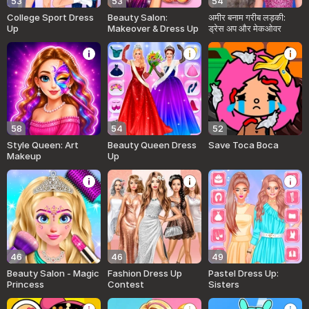
53
53
54
College Sport Dress
Beauty Salon:
अमीर बनाम गरीब लड़की:
Up
Makeover & Dress Up
ड्रेस अप और मेकओवर
58
54
52
Style Queen: Art
Beauty Queen Dress
Save Toca Boca
Makeup
Up
46
46
49
Beauty Salon - Magic
Fashion Dress Up
Pastel Dress Up:
Princess
Contest
Sisters