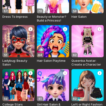
67
70
58
Dress To Impress
Beauty or Monster?
Hair Salon
Build a Princess!
51
64
62
Ladybug: Beauty
Hair Salon Playtime
Queenka Avatar:
Salon
Create a Character
58
61
62
College Stars
Girl Hair Salon &
Left or Right Fashion