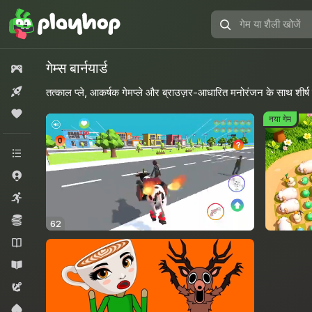
गेम
या
शैली
गेम्स बार्नयार्ड
सभी गेम्स
खोजें
नया
तत्काल प्ले, आकर्षक गेमप्ले और ब्राउज़र-आधारित मनोरंजन के साथ शीर्ष मुफ्
लोकप्रिय
नया गेम
सभी श्रेणियां
.io गेम्स
आर्केड
ईकोनॉमी
62
उपन्यास
एजुकेशनल
एडवेंचर
कार्ड