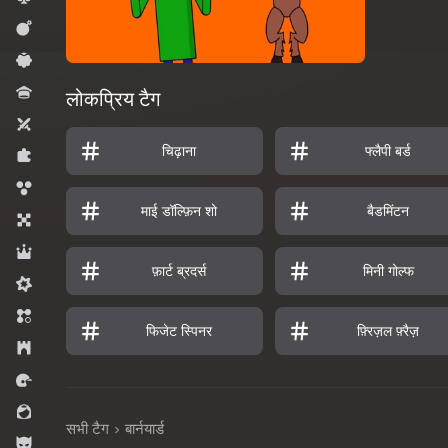
कार्रवाई
कैज़ुअल
क्विज़
लोकप्रिय टैग
टू प्लेयर्स
चिढ़ाना
फ्लैपी बर्ड
पज़ल्स
बबल शूटर्स
माई डॉल्फ़िन शो
बैडमिंटन
बोर्ड
भूमिका निभाना
फ़ार्ट ब्रदर्स
मिनी गोल्फ
मिडकोर
मैच 3
फिजेट स्पिनर
फ़्रिज़ल फ़्रैज़
रणनीति
रेसिंग
लड़कियों के लिए
सभी टैग
बार्नयार्ड
लड़कों के लिए