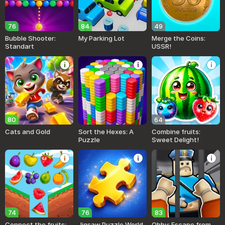
76
84
49
Bubble Shooter:
My Parking Lot
Merge the Coins:
Standart
USSR!
80
64
Cats and Gold
Sort the Hexes: A
Combine fruits:
Puzzle
Sweet Delight!
74
76
83
Connect the fruits:
Jigsaw Puzzle World
Obby: Escape from