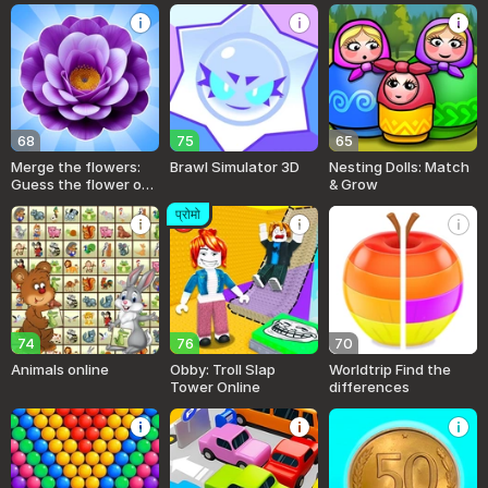
68
75
65
Merge the flowers:
Brawl Simulator 3D
Nesting Dolls: Match
Guess the flower of
& Grow
spring!
प्रोमो
74
76
70
Animals online
Obby: Troll Slap
Worldtrip Find the
Tower Online
differences