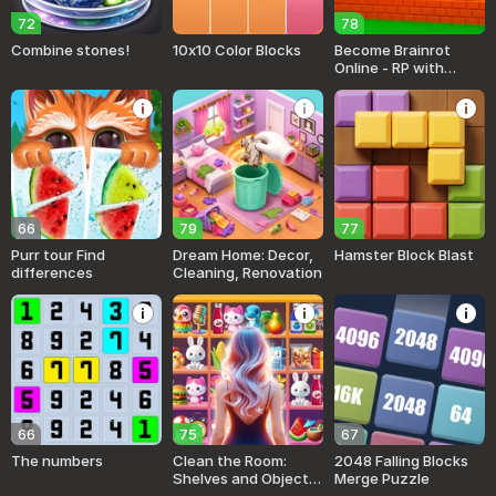
72
78
Combine stones!
10x10 Color Blocks
Become Brainrot
Online - RP with
Friends!
66
79
77
Purr tour Find
Dream Home: Decor,
Hamster Block Blast
differences
Cleaning, Renovation
66
75
67
The numbers
Clean the Room:
2048 Falling Blocks
Shelves and Objects
Merge Puzzle
Sorting