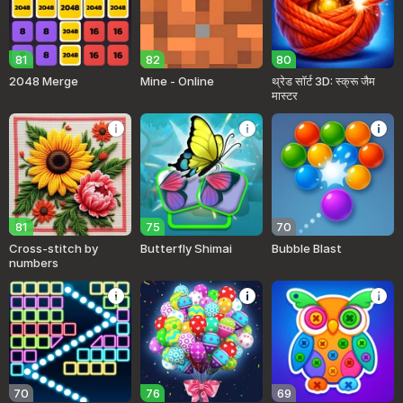
81
82
80
2048 Merge
Mine - Online
थ्रेड सॉर्ट 3D: स्क्रू जैम
मास्टर
81
75
70
Cross-stitch by
Butterfly Shimai
Bubble Blast
numbers
70
76
69