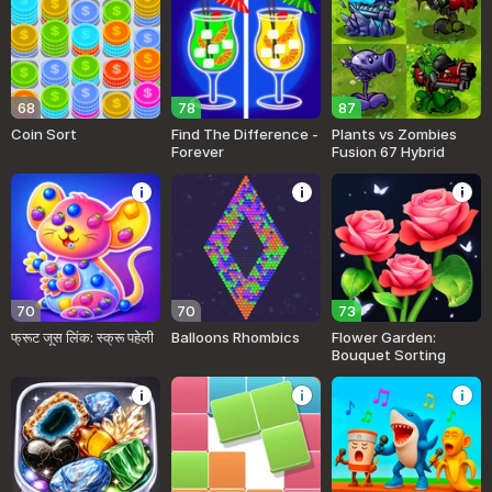
68
78
87
Coin Sort
Find The Difference -
Plants vs Zombies
Forever
Fusion 67 Hybrid
70
70
73
फ्रूट जूस लिंक: स्क्रू पहेली
Balloons Rhombics
Flower Garden:
Bouquet Sorting