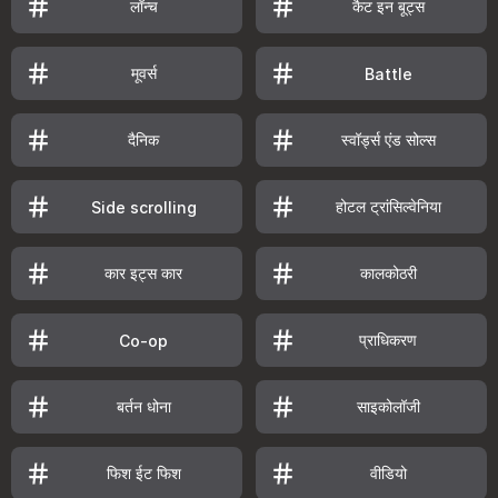
लॉन्च
कैट इन बूट्स
मूवर्स
Battle
दैनिक
स्वॉर्ड्स एंड सोल्स
होटल ट्रांसिल्वेनिया
Side scrolling
कार इट्स कार
कालकोठरी
प्राधिकरण
Co-op
बर्तन धोना
साइकोलॉजी
फिश ईट फिश
वीडियो