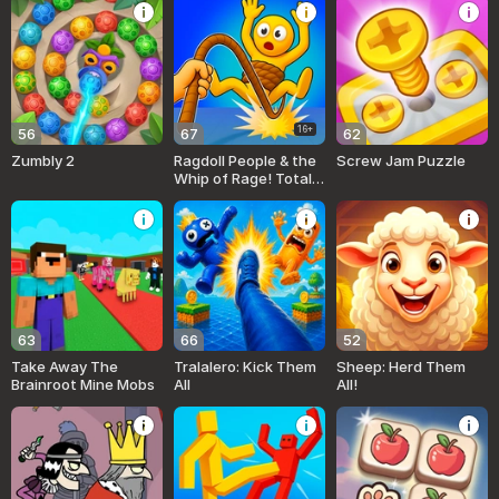
16+
56
67
62
Zumbly 2
Ragdoll People & the
Screw Jam Puzzle
Whip of Rage! Total
Destroy!
63
66
52
Take Away The
Tralalero: Kick Them
Sheep: Herd Them
Brainroot Mine Mobs
All
All!