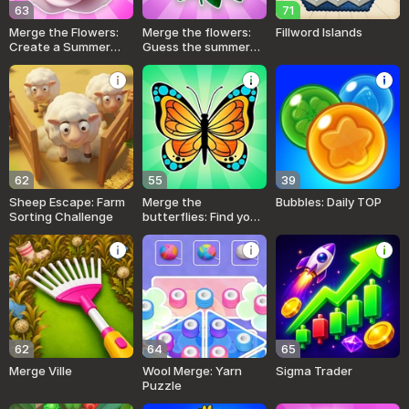
63
71
Merge the Flowers:
Merge the flowers:
Fillword Islands
Create a Summer
Guess the summer
Meadow!
flower!
62
55
39
Sheep Escape: Farm
Merge the
Bubbles: Daily TOP
Sorting Challenge
butterflies: Find your
butterfly!
62
64
65
Merge Ville
Wool Merge: Yarn
Sigma Trader
Puzzle