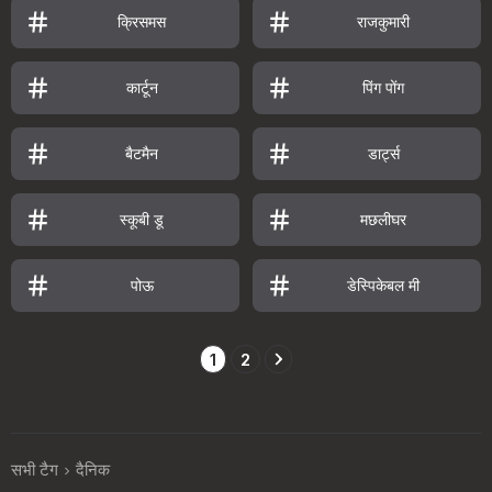
क्रिसमस
राजकुमारी
कार्टून
पिंग पोंग
बैटमैन
डार्ट्स
स्कूबी डू
मछलीघर
पोऊ
डेस्पिकेबल मी
1
2
सभी टैग
दैनिक