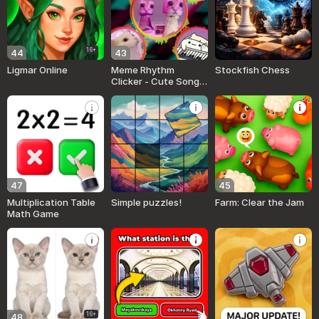
16+
44
43
Ligmar Online
Meme Rhythm
Stockfish Chess
Clicker - Сute Songs
of Funny Cats!
47
45
Multiplication Table
Simple puzzles!
Farm: Clear the Jam
Math Game
16+
48