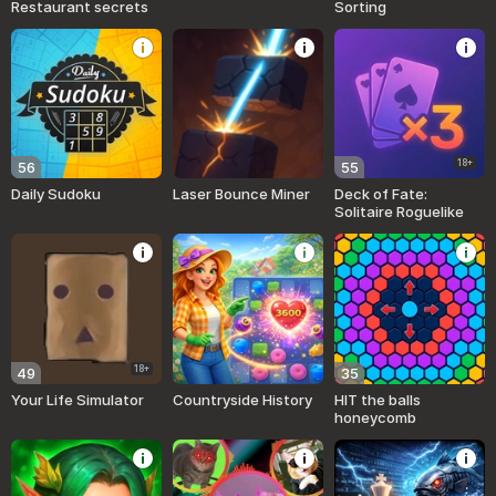
Restaurant secrets
Sorting
18+
56
55
Daily Sudoku
Laser Bounce Miner
Deck of Fate:
Solitaire Roguelike
18+
49
35
Your Life Simulator
Countryside History
HIT the balls
honeycomb