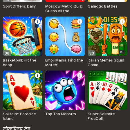
Spot Differs: Daily
Moscow Metro Quiz:
Galactic Battles
Guess All the
Stations!
16+
36
33
Basketball: Hit the
Emoji Mania: Find the
Italian Memes Squid
hoop
Match!
Game
Solitaire: Paradise
Tap Tap Monstrs
Super Solitaire
Island
FreeCell
लोकप्रिय टैग