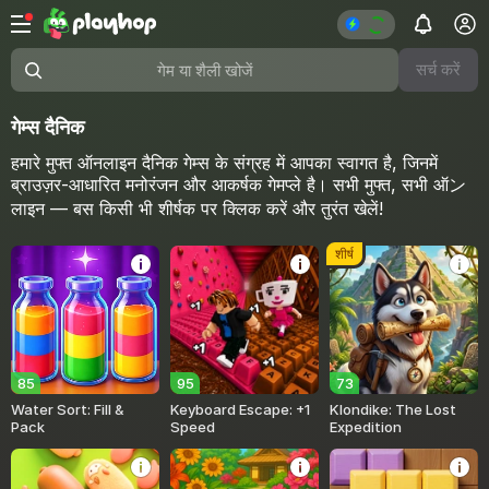
सर्च करें
गेम या शैली खोजें
गेम्स दैनिक
हमारे मुफ्त ऑनलाइन दैनिक गेम्स के संग्रह में आपका स्वागत है, जिनमें
ब्राउज़र-आधारित मनोरंजन और आकर्षक गेमप्ले है। सभी मुफ्त, सभी ऑン
लाइन — बस किसी भी शीर्षक पर क्लिक करें और तुरंत खेलें!
शीर्ष
85
95
73
Water Sort: Fill &
Keyboard Escape: +1
Klondike: The Lost
Pack
Speed
Expedition