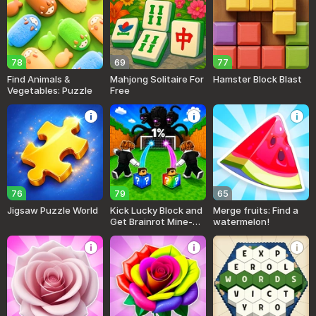
78
69
77
Find Animals &
Mahjong Solitaire For
Hamster Block Blast
Vegetables: Puzzle
Free
76
79
65
Jigsaw Puzzle World
Kick Lucky Block and
Merge fruits: Find a
Get Brainrot Mine-
watermelon!
Mobs!