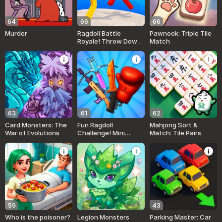
16+
64
66
66
Murder
Ragdoll Battle
Pawnook: Triple Tile
Royale! Throw Down
Match
the Enemy!
63
61
62
Card Monsters: The
Fun Ragdoll
Mahjong Sort &
War of Evolutions
Challenge! Mini
Match: Tile Pairs
Games Collection!
59
43
Who is the poisoner?
Legion Monsters
Parking Master: Car