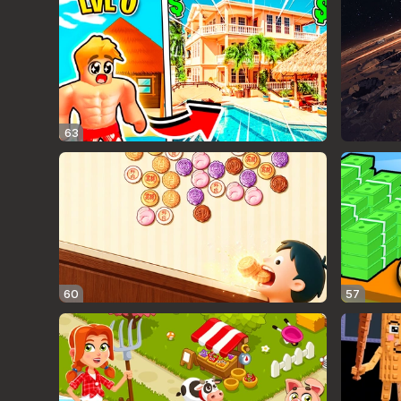
63
60
57