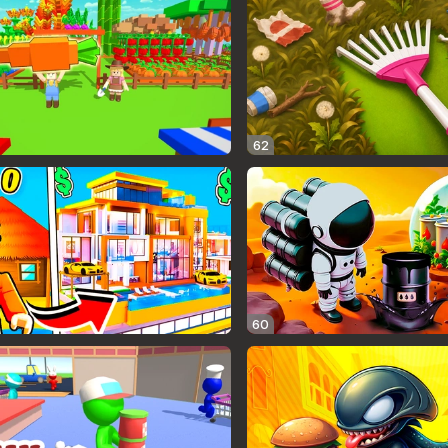
62
60