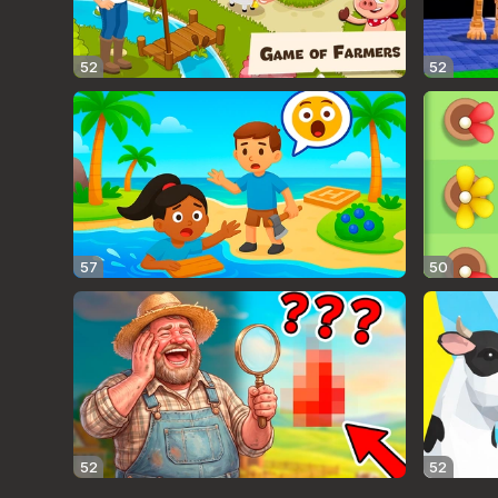
52
52
57
50
52
52