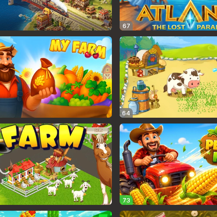
67
64
73