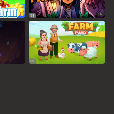
16+
58
53