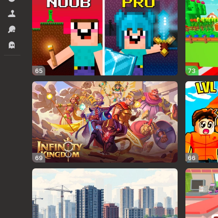
सिमूलेटर्स
स्पोर्ट्स
हॉरर.
65
73
69
66