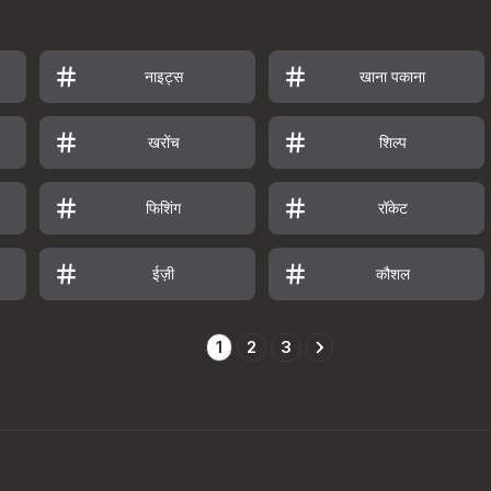
नाइट्स
खाना पकाना
खरोंच
शिल्प
फिशिंग
रॉकेट
ईज़ी
कौशल
1
2
3