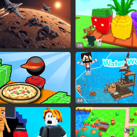
58
44