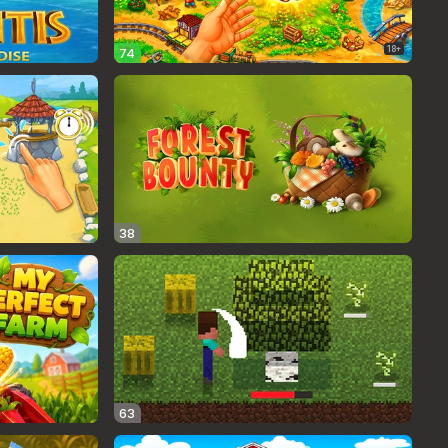
18+
74
38
63