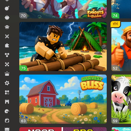
कार्रवाई
70
74
कैज़ुअल
शीर्ष
क्विज़
टू प्लेयर्स
पज़ल्स
बबल शूटर्स
बोर्ड
75
52
भूमिका निभाना
मिडकोर
मैच 3
रणनीति
रेसिंग
लड़कियों के लिए
63
59
लड़कों के लिए