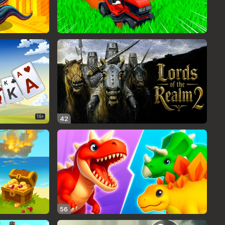
16+
42
56