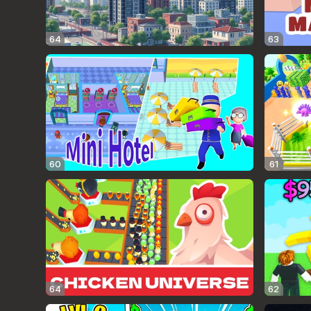
64
63
60
61
64
62