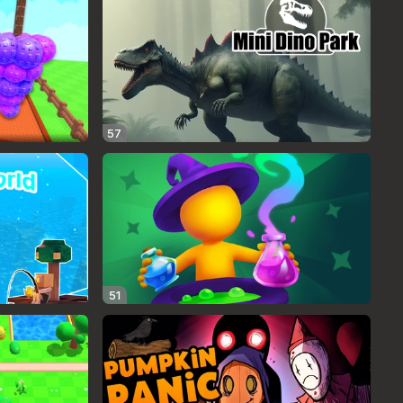
57
51