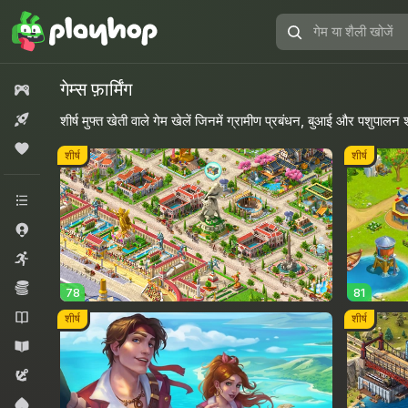
गेम
या
शैली
गेम्स फ़ार्मिंग
सभी गेम्स
खोजें
नया
शीर्ष मुफ्त खेती वाले गेम खेलें जिनमें ग्रामीण प्रबंधन, बुआई और पशुपालन 
लोकप्रिय
शीर्ष
शीर्ष
सभी श्रेणियां
.io गेम्स
आर्केड
ईकोनॉमी
78
81
उपन्यास
शीर्ष
शीर्ष
एजुकेशनल
एडवेंचर
कार्ड