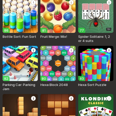
18+
86
81
77
Bottle Sort: Fun Sort
Fruit Merge: Mix!
Spider Solitaire: 1, 2
or 4 suits
82
80
83
Parking Car: Parking
Hexa Block 2048
Hexa Sort Puzzle
Jam