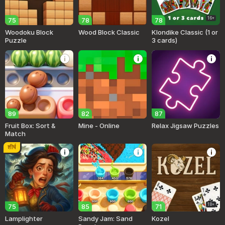
16+
75
78
78
Woodoku Block
Wood Block Classic
Klondike Classic (1 or
Puzzle
3 cards)
89
82
87
Fruit Box: Sort &
Mine - Online
Relax Jigsaw Puzzles
Match
शीर्ष
18+
75
85
71
Lamplighter
Sandy Jam: Sand
Kozel