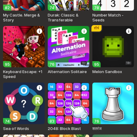
16+
82
74
78
My Castle. Merge &
Durak: Classic &
Number Match -
Story
Transferable
Seeds
शीर्ष
16+
18+
95
76
95
Keyboard Escape: +1
Alternation Solitaire
Melon Sandbox
Speed
74
83
76
Sea of Words
2048: Block Blast
शतरंज