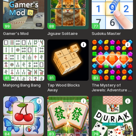
18+
99
88
77
Gamer's Mod
Jigsaw Solitaire
Sudoku Master
81
81
83
Mahjong Bang Bang
Tap Wood Blocks
The Mystery of
Away
Jewels: Adventure -
Match 3
18+
84
83
79