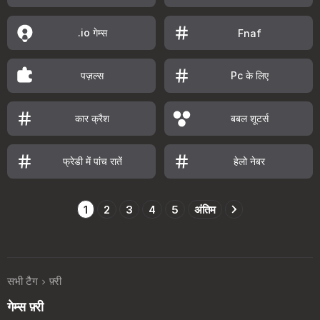
.io गेम्स
Fnaf
पज़ल्स
Pc के लिए
कार क्रैश
बबल शूटर्स
फ्रेडी में पांच रातें
हेलो नेबर
1
2
3
4
5
अंतिम
सभी टैग
फ़्री
गेम्स फ़्री