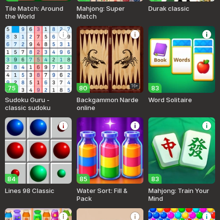
Tile Match: Around
Mahjong: Super
Durak classic
the World
Match
16+
75
80
83
Sudoku Guru -
Backgammon Narde
Word Solitaire
classic sudoku
online
84
85
83
Lines 98 Classic
Water Sort: Fill &
Mahjong: Train Your
Pack
Mind