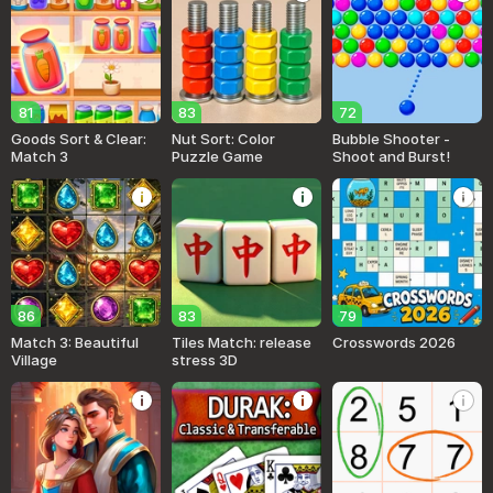
81
83
72
Goods Sort & Clear:
Nut Sort: Color
Bubble Shooter -
Match 3
Puzzle Game
Shoot and Burst!
86
83
79
Match 3: Beautiful
Tiles Match: release
Crosswords 2026
Village
stress 3D