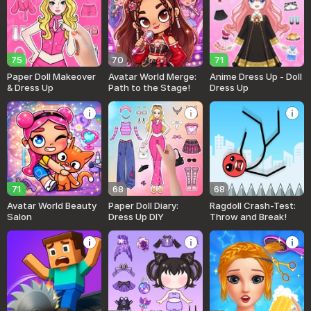
75
70
71
Paper Doll Makeover
Avatar World Merge:
Anime Dress Up - Doll
& Dress Up
Path to the Stage!
Dress Up
71
68
68
Avatar World Beauty
Paper Doll Diary:
Ragdoll Crash-Test:
Salon
Dress Up DIY
Throw and Break!