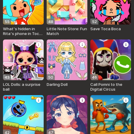
55
48
52
What's hidden in
Little Note Store: Fun
Save Toca Boca
Rita's phone in Toca
Match
and Buca!
43
50
46
LOL Dolls: a surprise
Darling Doll
Call Pomni to the
ball
Digital Circus
42
47