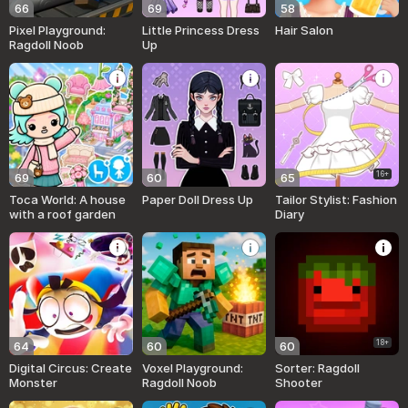
66
69
58
Pixel Playground:
Little Princess Dress
Hair Salon
Ragdoll Noob
Up
16+
69
60
65
Toca World: A house
Paper Doll Dress Up
Tailor Stylist: Fashion
with a roof garden
Diary
18+
64
60
60
Digital Circus: Create
Voxel Playground:
Sorter: Ragdoll
Monster
Ragdoll Noob
Shooter