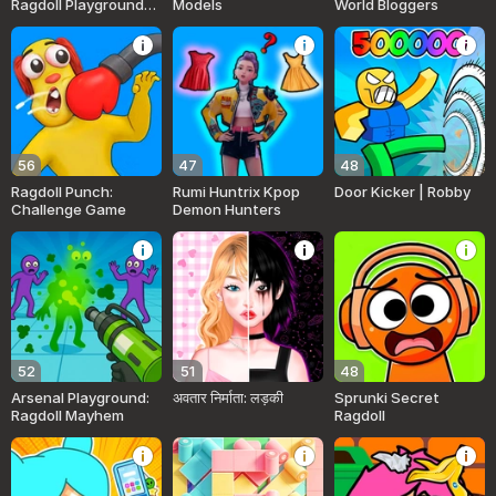
Ragdoll Playground
Models
World Bloggers
Sandbox
56
47
48
Ragdoll Punch:
Rumi Huntrix Kpop
Door Kicker | Robby
Challenge Game
Demon Hunters
52
51
48
Arsenal Playground:
अवतार निर्माता: लड़की
Sprunki Secret
Ragdoll Mayhem
Ragdoll