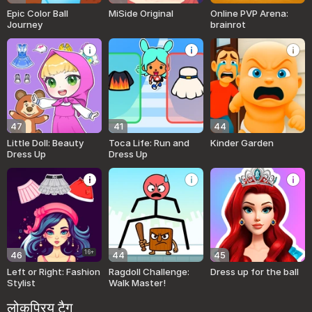
Epic Color Ball
MiSide Original
Online PVP Arena:
Journey
brainrot
47
41
44
Little Doll: Beauty
Toca Life: Run and
Kinder Garden
Dress Up
Dress Up
16+
46
44
45
Left or Right: Fashion
Ragdoll Challenge:
Dress up for the ball
Stylist
Walk Master!
लोकप्रिय टैग