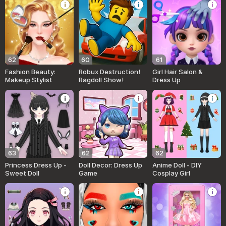
62
60
61
Fashion Beauty:
Robux Destruction!
Girl Hair Salon &
Makeup Stylist
Ragdoll Show!
Dress Up
63
62
62
Princess Dress Up -
Doll Decor: Dress Up
Anime Doll - DIY
Sweet Doll
Game
Cosplay Girl