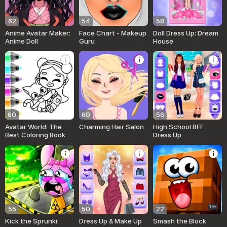
62
54
58
Anime Avatar Maker:
Face Chart - Makeup
Doll Dress Up: Dream
Anime Doll
Guru
House
60
60
56
Avatar World: The
Charming Hair Salon
High School BFF
Best Coloring Book
Dress Up
16+
55
50
22
Kick the Sprunki:
Dress Up & Make Up
Smash the Block