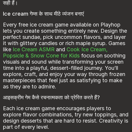
सही हैं।
Ice cream गेम्स के साथ मीठे व्यंजन बनाएं
Every free ice cream game available on Playhop
lets you create something entirely new. Design the
perfect sundae, pick uncommon flavors, and layer
it with glittery candies or rich maple syrup. Games
like
Ice Cream ASMR
and
Cook Ice Cream,
Popsicle & Snow Cone for Kids
focus on soothing
visuals and sound while transforming your screen
time into a playful, dessert-filled journey. You’ll
explore, craft, and enjoy your way through frozen
masterpieces that feel just as satisfying to make
as they are to admire.
आइसक्रीम गेम कैसे रचनात्मकता को प्रेरित करते हैं?
Each ice cream game encourages players to
explore flavor combinations, try new toppings, and
design desserts that are hard to resist. Creativity is
part of every level.