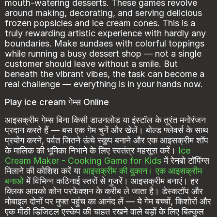
mouth-watering desserts. These games revolve
around making, decorating, and serving delicious
frozen popsicles and ice cream cones. This is a
truly rewarding artistic experience with hardly any
boundaries. Make sundaes with colorful toppings
while running a busy dessert shop — not a single
customer should leave without a smile. But
beneath the vibrant vibes, the task can become a
real challenge — everything is in your hands now.
Play ice cream गेम्स Online
आइसक्रीम गेम्स बिना किसी डाउनलोड या इंस्टॉल के तुरंत मनोरंजन
प्रदान करते हैं — बस एक गेम चुनें और खेलें। बोल्ड फ्लेवर्स के साथ
प्रयोग करने, पर्वत जितने ऊंचे स्कूप बनाने और एक आइसक्रीम शॉप
के मालिक की भूमिका निभाने के लिए स्वतंत्र महसूस करें।
Ice
Cream Maker - Cooking Game for Kids
में रेनबो टॉपिंग्स
मिलाने की कोशिश करें या
आइसक्रीम की दुकान। एक आइसक्रीम
बनाओ
में विभिन्न कठिनाई स्तरों से गुजरें। आइसक्रीम बनाएं। हर
क्लिक आपको कोन परफेक्शन के करीब ले जाता है। डेस्कटॉप और
मोबाइल दोनों पर मुफ्त पहुंच का आनंद लें — ये गेम बच्चों, किशोरों और
एक मीठी डिजिटल एस्केप की चाहत रखने वाले बड़ों के लिए बिल्कुल