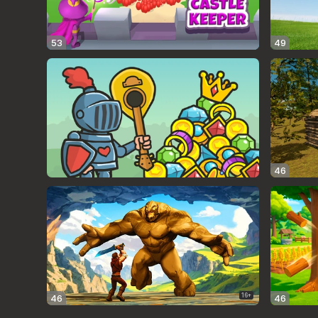
53
49
46
16+
46
46