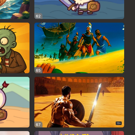
62
65
16+
67