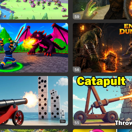
59
56
16+
55