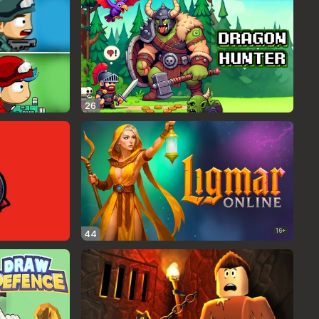
26
16+
44