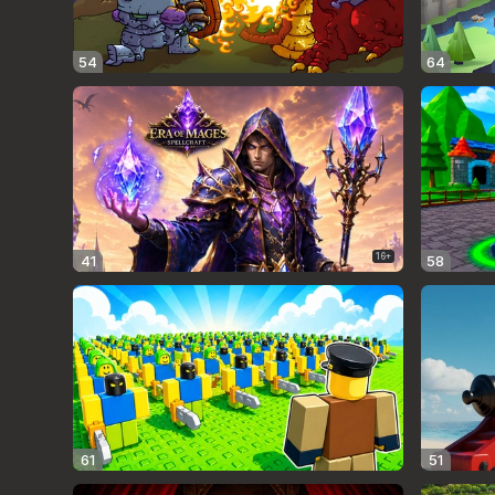
54
64
16+
41
58
61
51