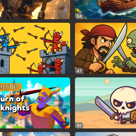
54
47
16+
61