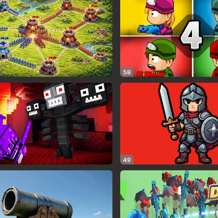
58
49