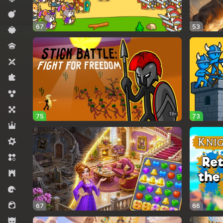
कार्रवाई
67
53
कैज़ुअल
क्विज़
टू प्लेयर्स
पज़ल्स
बबल शूटर्स
बोर्ड
18+
75
73
भूमिका निभाना
मिडकोर
मैच 3
रणनीति
रेसिंग
लड़कियों के लिए
67
66
लड़कों के लिए