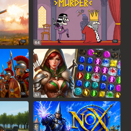
16+
16+
64
16+
57