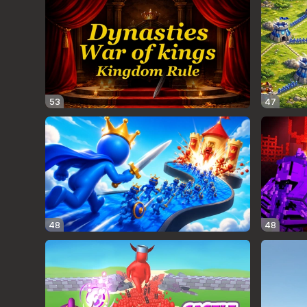
53
47
48
48