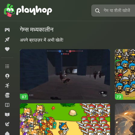
गेम
या
शैली
गेम्स मध्यकालीन
सभी गेम्स
खोजें
नया
अपने ब्राउज़र में अभी खेलें!
लोकप्रिय
सभी श्रेणियां
.io गेम्स
आर्केड
ईकोनॉमी
16+
87
73
उपन्यास
एजुकेशनल
एडवेंचर
कार्ड