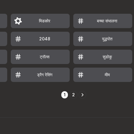
मिडकोर
बच्चा संभालना
युद्धपोत
2048
ट्रॉल्स
सुडोकू
ड्रैग रेसिंग
मीम
1
2