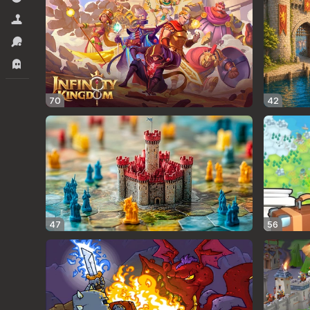
सिमूलेटर्स
स्पोर्ट्स
हॉरर.
70
42
47
56