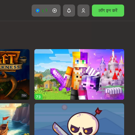
लॉग इन करें
16+
73