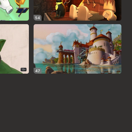
54
16+
47