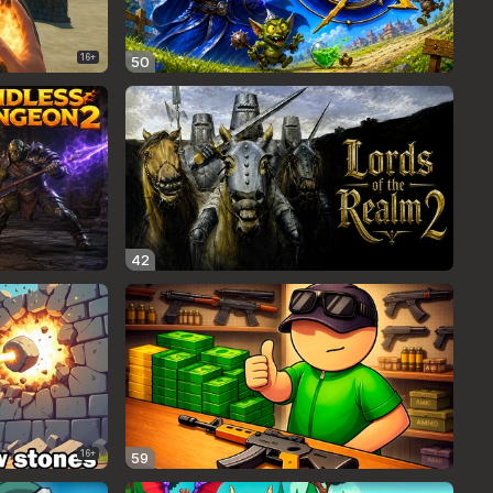
16+
50
42
16+
59