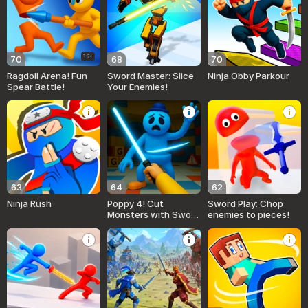
16+
70
68
70
Ragdoll Arena! Fun
Sword Master: Slice
Ninja Obby Parkour
Spear Battle!
Your Enemies!
63
64
62
Ninja Rush
Poppy 4! Cut
Sword Play: Chop
Monsters with Sword
enemies to pieces!
in Arena!