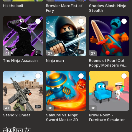
Hit the ball
Brawler Man: Fist of
Shadow Slash: Ninja
Fury
Stealth
16+
16+
41
37
37
The Ninja Assassin
Ninja man
Rooms of Fear! Cut
Poppy Monsters with
the Sword!
16+
41
36
36
Stand 2 Cheat
Samurai vs. Ninja:
Brawl Room -
Sword Master 3D
Furniture Simulator
लोकप्रिय टैग