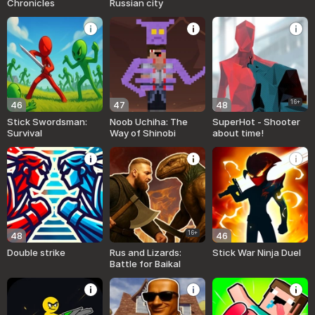
Chronicles
Russian city
16+
46
47
48
Stick Swordsman:
Noob Uchiha: The
SuperHot - Shooter
Survival
Way of Shinobi
about time!
16+
48
46
Double strike
Rus and Lizards:
Stick War Ninja Duel
Battle for Baikal