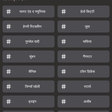
फास्ट एंड द फ्यूरियस
हेलो किट्टी
हेनरी स्टिकमिन
ज़ूमा
गुस्सेल दादी
माफिया
चुंबन
गैंगस्टर
सैनिक
टॉवर डिफ़ेंस
जिग्सॉ पहेली
स्टार्स
ड्राइंग
अजीब