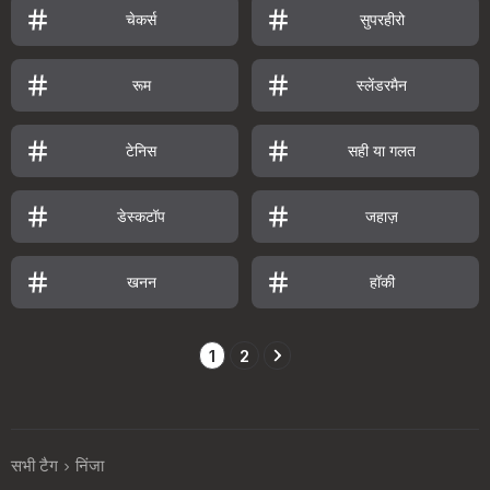
चेकर्स
सुपरहीरो
रूम
स्लेंडरमैन
टेनिस
सही या गलत
डेस्कटॉप
जहाज़
खनन
हॉकी
1
2
सभी टैग
निंजा