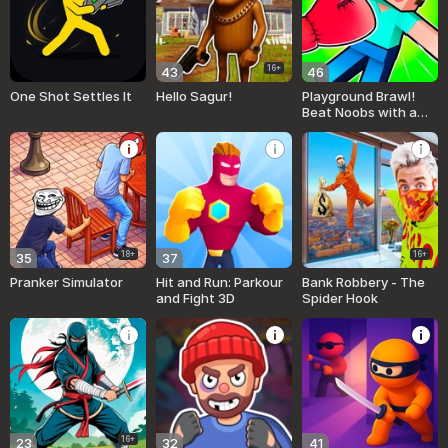
16+
43
46
One Shot Settles It
Hello Sagur!
Playground Brawl!
Beat Noobs with a
Fist!
18+
16+
35
37
Pranker Simulator
Hit and Run: Parkour
Bank Robbery - The
and Fight 3D
Spider Hook
16+
23
32
41