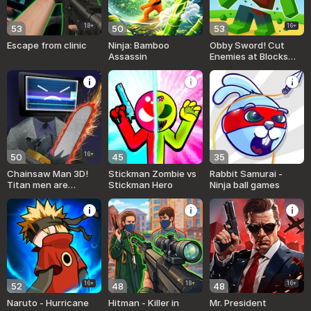
18+
16+
53
50
53
Escape from clinic
Ninja: Bamboo
Obby Sword! Cut
Assassin
Enemies at Blocks
Arena!
16+
50
45
35
Chainsaw Man 3D!
Stickman Zombie vs
Rabbit Samurai -
Titan men are
Stickman Hero
Ninja ball games
coming!
16+
18+
16+
52
48
48
Naruto - Hurricane
Hitman - Killer in
Mr. President