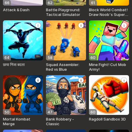
66
62
61
Attack & Dash
Battle Playground:
Block World Combat!
Tactical Simulator
Draw Noob's Super
Punch!
16+
64
58
60
छाया निंजा बदला
Squad Assembler:
Mine Fight! Cut Mob
Red vs Blue
Army!
18+
50
47
60
Mortal Kombat
Bank Robbery -
Ragdoll Sandbox 3D
Merge
Classic