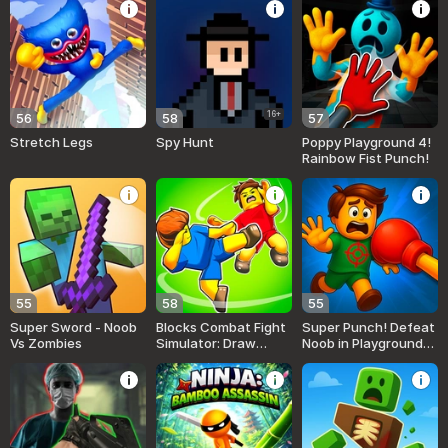
16+
56
58
57
Stretch Legs
Spy Hunt
Poppy Playground 4!
Rainbow Fist Punch!
55
58
55
Super Sword - Noob
Blocks Combat Fight
Super Punch! Defeat
Vs Zombies
Simulator: Draw
Noob in Playground
Strike!
Arena!