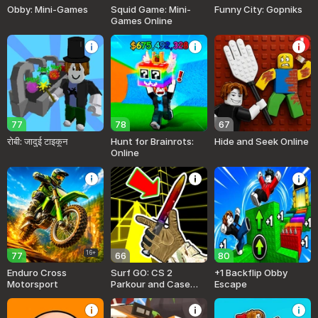
Obby: Mini-Games
Squid Game: Mini-
Funny City: Gopniks
Games Online
77
78
67
रोबी: जादुई टाइकून
Hunt for Brainrots:
Hide and Seek Online
Online
16+
77
66
80
Enduro Cross
Surf GO: CS 2
+1 Backflip Obby
Motorsport
Parkour and Case
Escape
Simulator