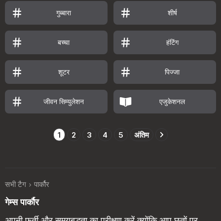
गुब्बारा
शीर्ष
बच्चा
हंटिंग
शूटर
पिज्जा
जीवन सिम्युलेशन
एजुकेशनल
1
2
3
4
5
अंतिम
सभी टैग
पार्कौर
गेम्स पार्कौर
अपनी फुर्ती और समयबद्धता का परीक्षण करें क्योंकि आप छतों पर