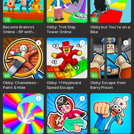
78
76
82
Become Brainrot
Obby: Troll Slap
Obby but You're on a
Online - RP with
Tower Online
Bike
Friends!
80
83
83
Obby: Chameleon -
Obby: +1 Keyboard
Obby: Escape from
Paint & Hide
Speed Escape
Barry Prison
78
80
77