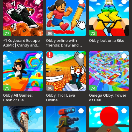
77
69
72
+1 Keyboard Escape
Obby online with
Obby, but on a Bike
ASMR | Candy and
friends: Draw and
Chocolate!
Jump!
75
66
74
Obby All Games:
Obby: Troll Lava
Omega Obby: Tower
Dash or Die
Online
of Hell