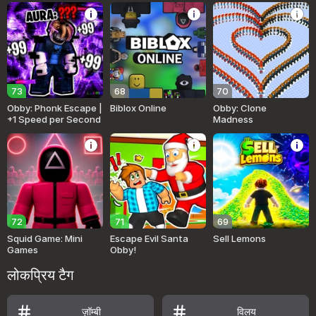
73
68
70
Obby: Phonk Escape |
Biblox Online
Obby: Clone
+1 Speed per Second
Madness
72
71
69
Squid Game: Mini
Escape Evil Santa
Sell Lemons
Games
Obby!
लोकप्रिय टैग
ज़ॉम्बी
विलय