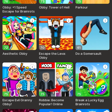
76
73
75
Obby: +1 Speed
Obby: Tower of Hell
Parkour
Escape for Brainrots
72
70
61
Aesthetic Obby
Escape the Lava:
Do a Somersault
Obby
75
75
75
Escape Evil Granny
Robbie: Become
Break a Lucky Egg
Obby!
Popular! Online
Brainrots