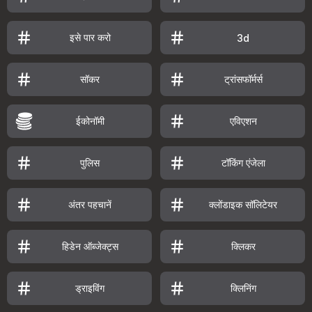
इसे पार करो
3d
सॉकर
ट्रांसफॉर्मर्स
ईकोनॉमी
एविएशन
पुलिस
टॉकिंग एंजेला
अंतर पहचानें
क्लोंडाइक सॉलिटेयर
हिडेन ऑब्जेक्ट्स
क्लिकर
ड्राइविंग
क्लिनिंग