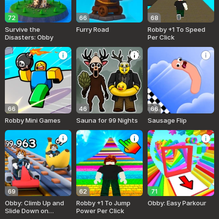
72
66
68
Survive the
Furry Road
Robby +1 To Speed
Disasters: Obby
Per Click
66
46
66
Robby Mini Games
Sauna for 99 Nights
Sausage Flip
69
62
71
Obby: Climb Up and
Robby +1 To Jump
Obby: Easy Parkour
Slide Down on
Power Per Click
Minecarts