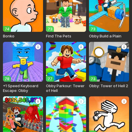
74
73
73
Bonko
Find The Pets
Obby Build a Plain
78
77
73
+1 Speed Keyboard
Obby Parkour: Tower
Obby: Tower of Hell 2
Escape: Obby
of Hell