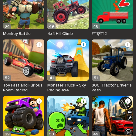
64
49
46
Monkey Battle
4x4 Hill Climb
रंग ड्रॉप 2
52
41
51
Toy Fast and Furious:
Monster Truck - Sky
300: Tractor Driver's
Room Racing
Racing 4x4
Path
16+
39
53
49