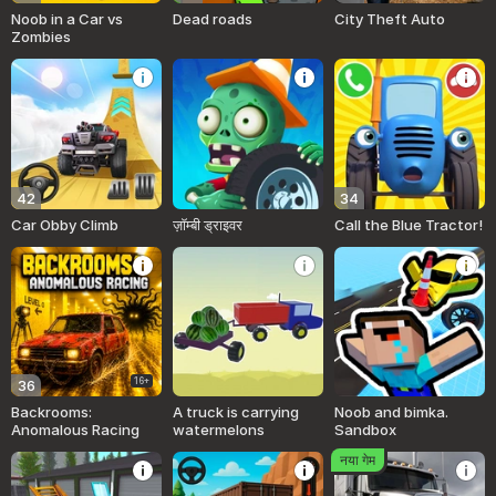
Noob in a Car vs
Dead roads
City Theft Auto
Zombies
42
34
Car Obby Climb
ज़ॉम्बी ड्राइवर
Call the Blue Tractor!
16+
36
Backrooms:
A truck is carrying
Noob and bimka.
Anomalous Racing
watermelons
Sandbox
नया गेम