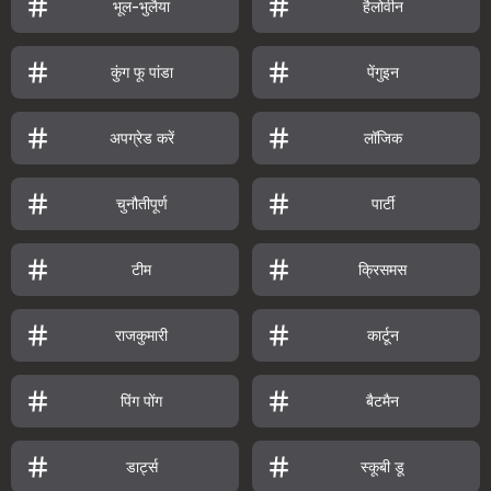
भूल-भुलैया
हैलोवीन
कुंग फू पांडा
पेंगुइन
अपग्रेड करें
लॉजिक
चुनौतीपूर्ण
पार्टी
टीम
क्रिसमस
राजकुमारी
कार्टून
पिंग पोंग
बैटमैन
डार्ट्स
स्कूबी डू