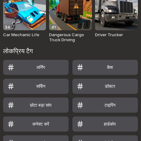
34
41
Car Mechanic Life
Dangerous Cargo
Driver Trucker
Truck Driving
लोकप्रिय टैग
लर्निंग
कैश
सर्फिंग
डॉक्टर
छोटा बड़ा सांप
टाइपिंग
कनेक्ट करें
हार्डकोर