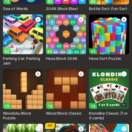
74
83
86
Sea of Words
2048: Block Blast
Bottle Sort: Fun Sort
82
80
83
Parking Car: Parking
Hexa Block 2048
Hexa Sort Puzzle
Jam
16+
75
78
78
Woodoku Block
Wood Block Classic
Klondike Classic (1 or
Puzzle
3 cards)
शीर्ष