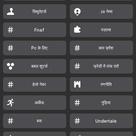
सिमूलेटर्स
.io गेम्स
पज़ल्स
Fnaf
Pc के लिए
कार क्रैश
बबल शूटर्स
फ्रेडी में पांच रातें
हेलो नेबर
रणनीति
आर्केड
गुड़िया
बस
Undertale