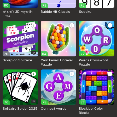
80
78
75
थ्रेड सॉर्ट 3D: स्क्रू जैम
Bubble Hit Classic
Sudoku
मास्टर
16+
70
84
77
Scorpion Solitaire
Yarn Fever! Unravel
Words Crossword
Puzzle
Puzzle
18+
76
78
83
Solitaire Spider 2025
Connect words
Blockibo: Color
Blocks