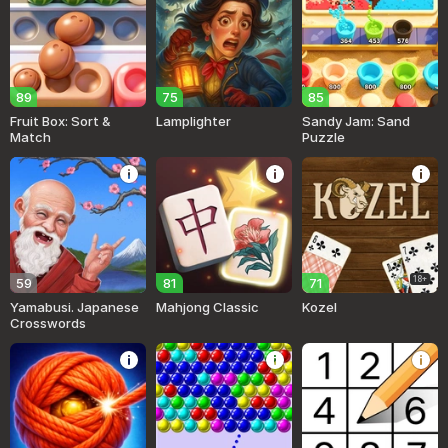
89
75
85
Fruit Box: Sort &
Lamplighter
Sandy Jam: Sand
Match
Puzzle
18+
59
81
71
Yamabusi. Japanese
Mahjong Classic
Kozel
Crosswords