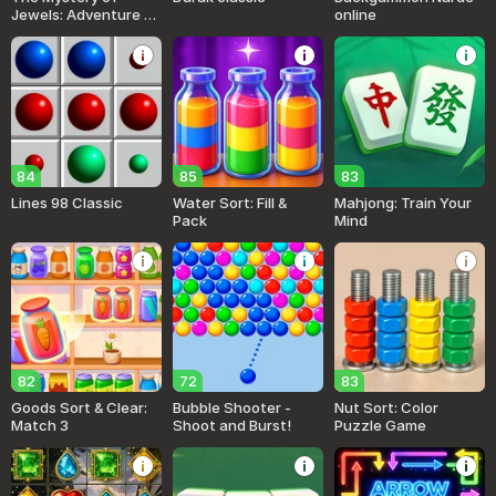
Jewels: Adventure -
online
Match 3
84
85
83
Lines 98 Classic
Water Sort: Fill &
Mahjong: Train Your
Pack
Mind
82
72
83
Goods Sort & Clear:
Bubble Shooter -
Nut Sort: Color
Match 3
Shoot and Burst!
Puzzle Game