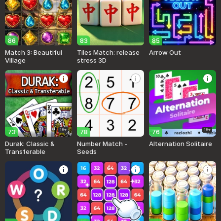
86
83
85
Match 3: Beautiful
Tiles Match: release
Arrow Out
Village
stress 3D
16+
16+
73
78
76
Durak: Classic &
Number Match -
Alternation Solitaire
Transferable
Seeds