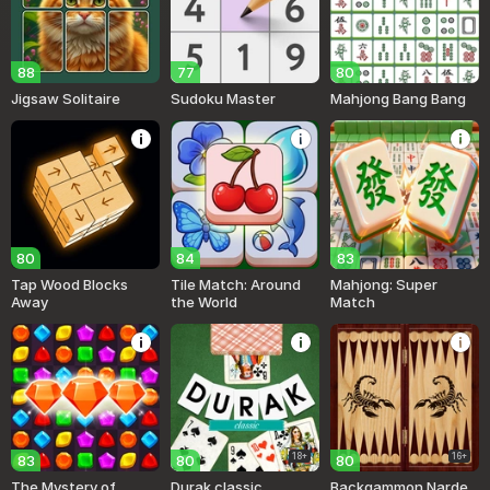
88
77
80
Jigsaw Solitaire
Sudoku Master
Mahjong Bang Bang
80
84
83
Tap Wood Blocks
Tile Match: Around
Mahjong: Super
Away
the World
Match
18+
16+
83
80
80
The Mystery of
Durak classic
Backgammon Narde