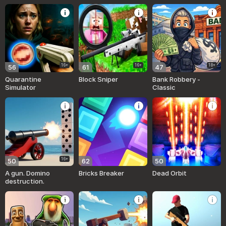
Break!
16+
16+
18+
56
61
47
Quarantine
Block Sniper
Bank Robbery -
Simulator
Classic
16+
50
62
50
A gun. Domino
Bricks Breaker
Dead Orbit
destruction.