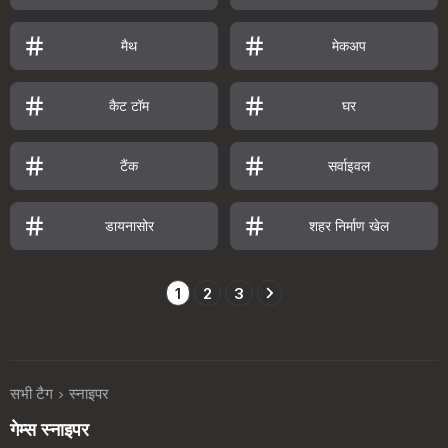
मैथ
मेकअप
कैट टॉम
घर
टैंक
सर्वाइवल
डायनासोर
शहर निर्माण खेल
1
2
3
सभी टैग
स्नाइपर
गेम्स स्नाइपर