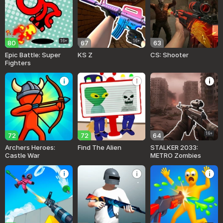
16+
16+
80
67
63
Epic Battle: Super
KS Z
CS: Shooter
Fighters
16+
72
72
64
Archers Heroes:
Find The Alien
STALKER 2033:
Castle War
METRO Zombies