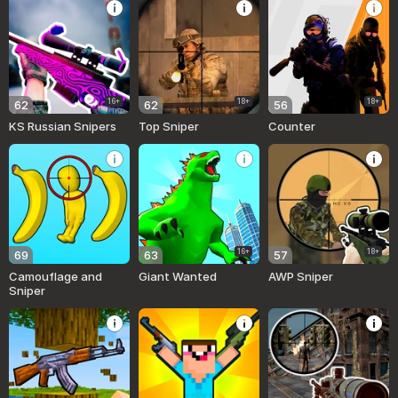
16+
18+
18+
62
62
56
KS Russian Snipers
Top Sniper
Counter
16+
18+
69
63
57
Camouflage and
Giant Wanted
AWP Sniper
Sniper