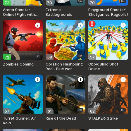
16+
16+
72
70
70
Arena Shooter
Extreme
Playground Shooter!
Online! Fight with
Battlegrounds
Shotgun vs. Ragdolls!
Friends!
16+
18+
72
68
57
Zombies Coming
Opration Flashpoint:
Obby: Blind Shot
Red - Blue war
Online
18+
16+
57
61
62
Turret Gunner: Air
Rise of the Dead
STALKER-Strike
Raid