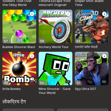
Soldiers Took Over
Timoha Escape from
Sniper Shot: Bullet
the Obby World
minicraft Original!
Time
16+
57
56
53
Bubble Shooter Blast
Archery World Tour
एयरपोर्ट क्लैश जेडडी
16+
16+
18+
49
50
51
little Bombs
Mine Shooter - Save
Spy Ultra 007
Your World
लोकप्रिय टैग