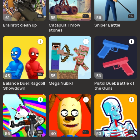
16+
16+
18+
61
55
56
Brainrot clean up
Catapult Throw
Sniper Battle
stones
16+
45
55
59
Balance Duel: Ragdoll
Mega Nubik!
Pistol Duel: Battle of
Showdown
the Guns
18+
16+
18+
56
40
53