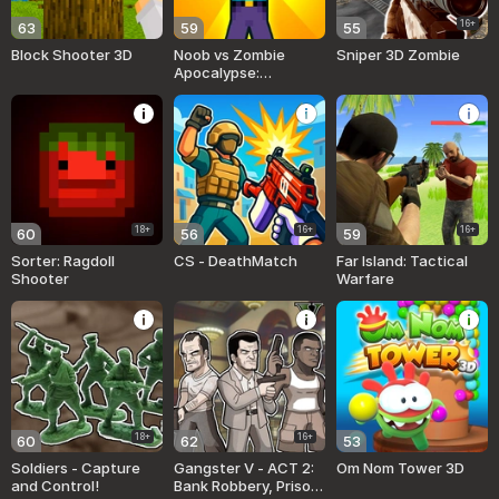
16+
63
59
55
Block Shooter 3D
Noob vs Zombie
Sniper 3D Zombie
Apocalypse:
shooting pro
18+
16+
16+
60
56
59
Sorter: Ragdoll
CS - DeathMatch
Far Island: Tactical
Shooter
Warfare
18+
16+
60
62
53
Soldiers - Capture
Gangster V - ACT 2:
Om Nom Tower 3D
and Control!
Bank Robbery, Prison