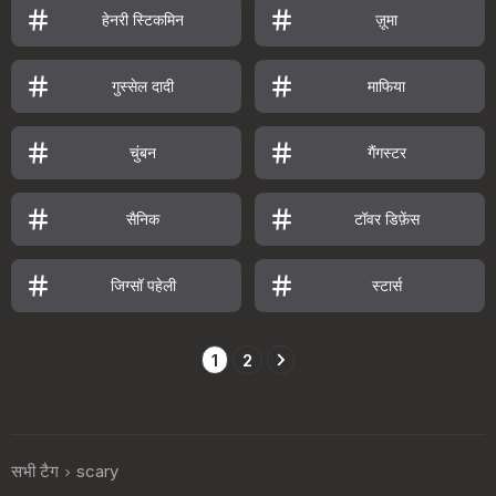
हेनरी स्टिकमिन
ज़ूमा
गुस्सेल दादी
माफिया
चुंबन
गैंगस्टर
सैनिक
टॉवर डिफ़ेंस
जिग्सॉ पहेली
स्टार्स
1
2
सभी टैग
scary