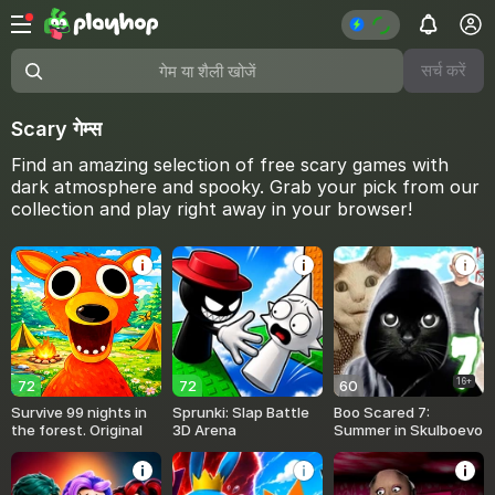
सर्च करें
गेम या शैली खोजें
Scary गेम्स
Find an amazing selection of free scary games with
dark atmosphere and spooky. Grab your pick from our
collection and play right away in your browser!
16+
72
72
60
Survive 99 nights in
Sprunki: Slap Battle
Boo Scared 7:
the forest. Original
3D Arena
Summer in Skulboevo