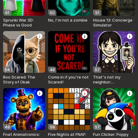
18+
61
50
51
Sprunki War 3D:
No, I'm not a zombie
House 13: Concierge
Phase vs Good
Simulator
18+
54
48
57
Boo Scared: The
Come in if you're not
That's not my
Story of Okak
Scared!
neighbor:
Wednesday!
49
59
57
Fnaf Animatronics:
Five Nights at FNAF:
Fun Clicker: Poppy