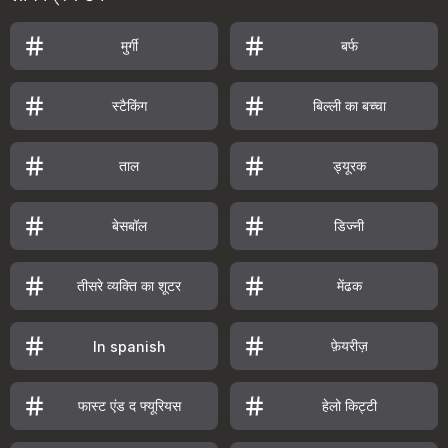
मुर्गी
बर्फ
स्टैकिंग
बिल्ली का बच्चा
ताल
ड्यूरक
बेसबॉल
डिज्नी
तीसरे व्यक्ति का शूटर
मेंढक
फ़ेयरीज़
In spanish
फास्ट एंड द फ्यूरियस
हेलो किट्टी