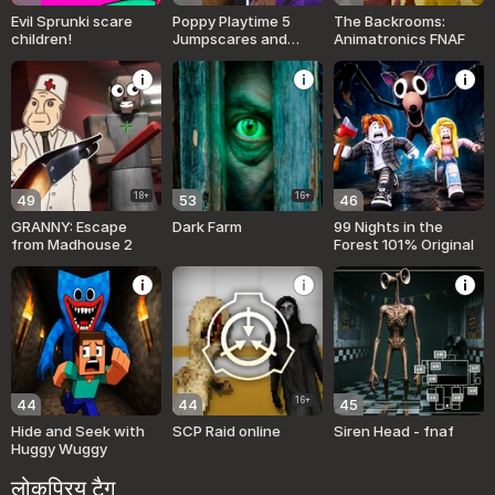
Evil Sprunki scare
Poppy Playtime 5
The Backrooms:
children!
Jumpscares and
Animatronics FNAF
Mini-Games
18+
16+
49
53
46
GRANNY: Escape
Dark Farm
99 Nights in the
from Madhouse 2
Forest 101% Original
16+
44
44
45
Hide and Seek with
SCP Raid online
Siren Head - fnaf
Huggy Wuggy
लोकप्रिय टैग