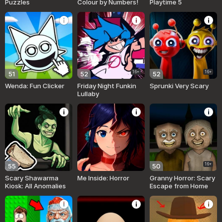
Puzzles
Colour by Numbers!
Playtime 5
16+
16+
51
52
52
Wenda: Fun Clicker
Friday Night Funkin
Sprunki Very Scary
Lullaby
16+
55
50
Scary Shawarma
Me Inside: Horror
Granny Horror: Scary
Kiosk: All Anomalies
Escape from Home