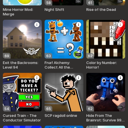
16+
18+
58
61
Mine Horror Mod:
Night Shift
Rise of the Dead
Merge
16+
69
63
62
Exit the Backrooms:
Fnaf Alchemy:
Color by Number:
Level 94
Collect All the
Horror!
Animatronics
16+
16+
54
65
62
Cursed Train - The
SCP ragdoll online
Hide From The
Conductor Simulator
Brainrot: Survive 99
Nights