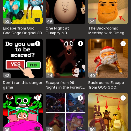
18+
52
49
54
Escape from Goo
One Night at
The Backrooms:
Goo Gaga Original 3D
Flumpty's 3
Meeting with Omega
Nugget
42
44
40
Don't run this danger
Escape from 99
Backrooms: Escape
game
Nights in the Forest:
from GOO GOO
Obby
GAGA
18+
16+
38
47
50