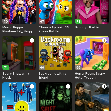
16+
70
67
73
Merge Poppy
Choose Sprunki: 3D
Granny - Barbie
Playtime: Lily, Huggy,
Phase Battle
Prototype
71
69
66
Scary Shawarma
Backrooms with a
Horror Room: Scary
Kiosk
friend
Hotel Tycoon