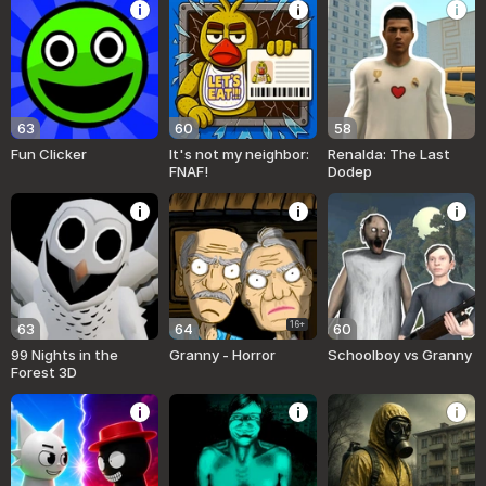
63
60
58
Fun Clicker
It's not my neighbor:
Renalda: The Last
FNAF!
Dodep
16+
63
64
60
99 Nights in the
Granny - Horror
Schoolboy vs Granny
Forest 3D