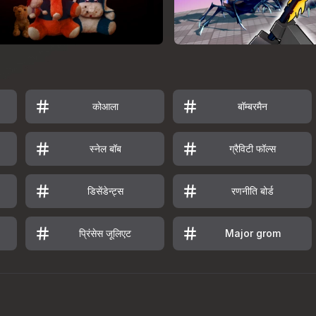
कोआला
बॉम्बरमैन
स्नेल बॉब
ग्रैविटी फॉल्स
डिसेंडेन्ट्स
रणनीति बोर्ड
प्रिंसेस जूलिएट
Major grom