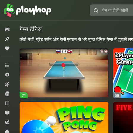
गेम
या
शैली
गेम्स टेनिस
सभी गेम्स
खोजें
नया
कोर्ट मैचों, ग्रैंड स्लैम और रैली एक्शन से भरे मुफ्त टेनिस गेम्स में डुबकी लग
लोकप्रिय
सभी श्रेणियां
.io गेम्स
आर्केड
ईकोनॉमी
71
58
उपन्यास
एजुकेशनल
एडवेंचर
कार्ड