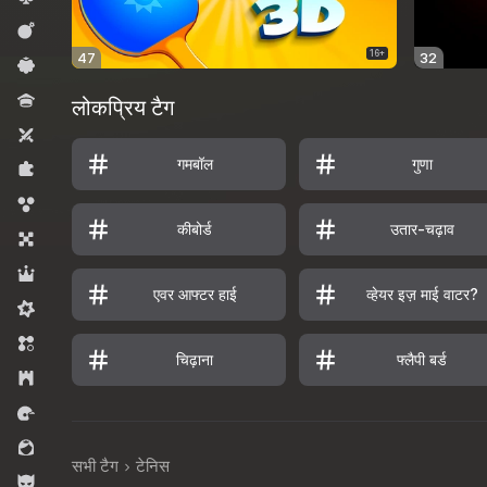
कार्रवाई
16+
47
32
कैज़ुअल
क्विज़
लोकप्रिय टैग
टू प्लेयर्स
गमबॉल
गुणा
पज़ल्स
बबल शूटर्स
कीबोर्ड
उतार-चढ़ाव
बोर्ड
भूमिका निभाना
एवर आफ्टर हाई
व्हेयर इज़ माई वाटर?
मिडकोर
मैच 3
चिढ़ाना
फ्लैपी बर्ड
रणनीति
रेसिंग
लड़कियों के लिए
सभी टैग
टेनिस
लड़कों के लिए