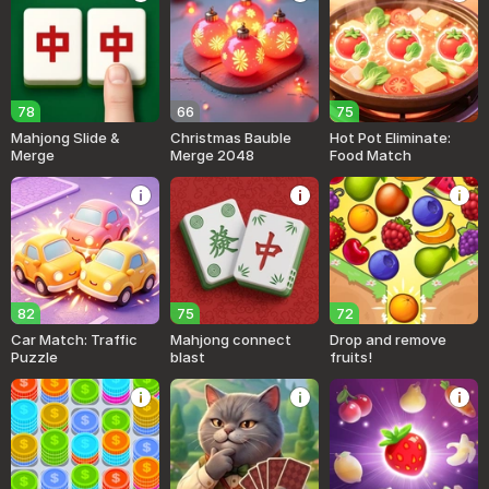
78
66
75
Mahjong Slide &
Christmas Bauble
Hot Pot Eliminate:
Merge
Merge 2048
Food Match
82
75
72
Car Match: Traffic
Mahjong connect
Drop and remove
Puzzle
blast
fruits!