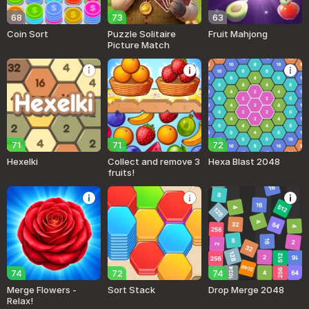
68
73
63
Coin Sort
Puzzle Solitaire
Fruit Mahjong
Picture Match
71
71
72
Hexelki
Collect and remove 3
Hexa Blast 2048
fruits!
74
72
74
Merge Flowers -
Sort Stack
Drop Merge 2048
Relax!