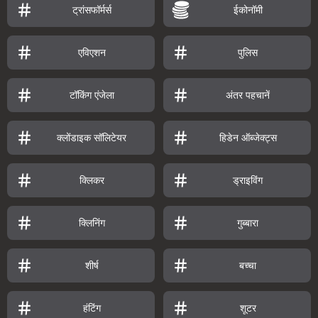
ट्रांसफॉर्मर्स
ईकोनॉमी
एविएशन
पुलिस
टॉकिंग एंजेला
अंतर पहचानें
क्लोंडाइक सॉलिटेयर
हिडेन ऑब्जेक्ट्स
क्लिकर
ड्राइविंग
क्लिनिंग
गुब्बारा
शीर्ष
बच्चा
हंटिंग
शूटर