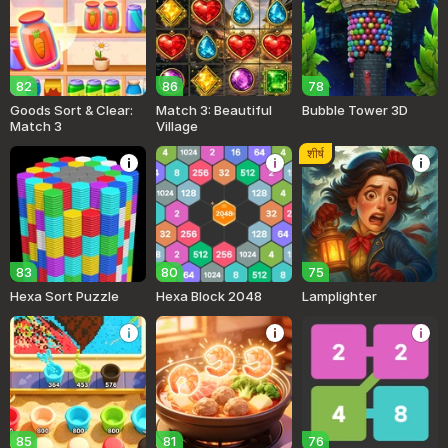
82
86
78
Goods Sort & Clear:
Match 3: Beautiful
Bubble Tower 3D
Match 3
Village
शीर्ष
83
80
75
Hexa Sort Puzzle
Hexa Block 2048
Lamplighter
85
81
76