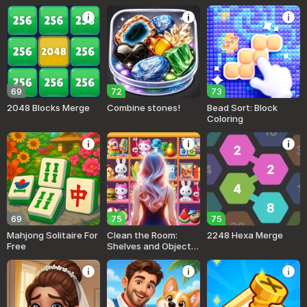
69
72
73
2048 Blocks Merge
Combine stones!
Bead Sort: Block
Coloring
69
75
75
Mahjong Solitaire For
Clean the Room:
2248 Hexa Merge
Free
Shelves and Objects
Sorting