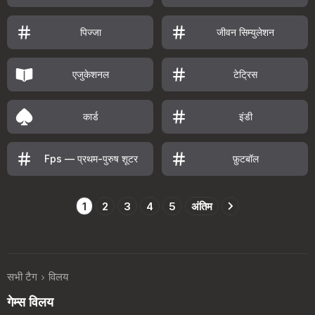
पिज्जा
जीवन सिम्युलेशन
एजुकेशनल
टेट्रिस
कार्ड
इंडी
Fps — प्रथम-पुरुष शूटर
फ़ुटबॉल
1
2
3
4
5
अंतिम
सभी टैग
विलय
गेम्स विलय