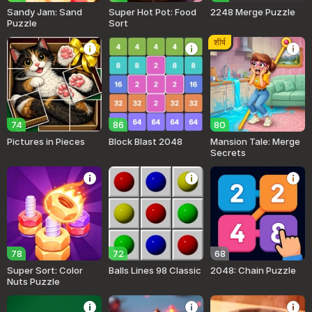
Sandy Jam: Sand
Super Hot Pot: Food
2248 Merge Puzzle
Puzzle
Sort
शीर्ष
74
86
80
Pictures in Pieces
Block Blast 2048
Mansion Tale: Merge
Secrets
78
72
68
Super Sort: Color
Balls Lines 98 Classic
2048: Chain Puzzle
Nuts Puzzle