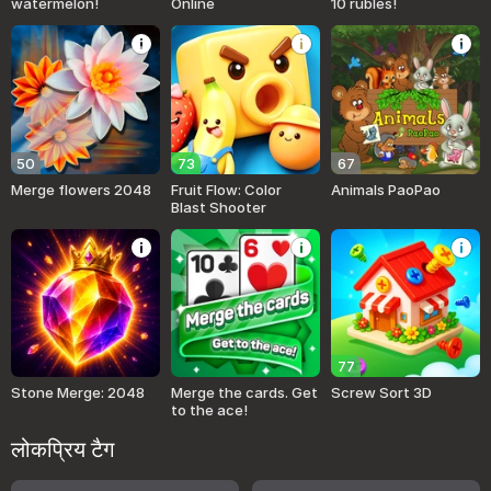
watermelon!
Online
10 rubles!
50
73
67
Merge flowers 2048
Fruit Flow: Color
Animals PaoPao
Blast Shooter
77
Stone Merge: 2048
Merge the cards. Get
Screw Sort 3D
to the ace!
लोकप्रिय टैग