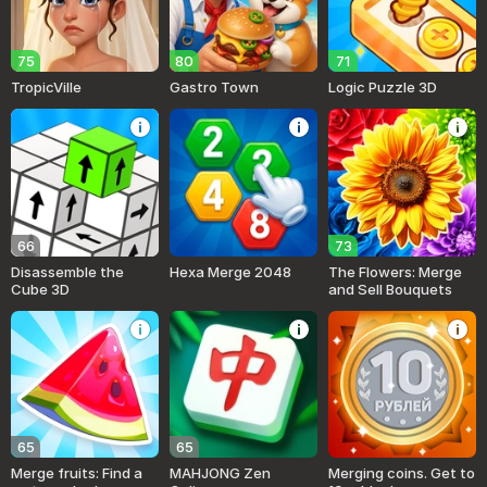
75
80
71
TropicVille
Gastro Town
Logic Puzzle 3D
66
73
Disassemble the
Hexa Merge 2048
The Flowers: Merge
Cube 3D
and Sell Bouquets
65
65
Merge fruits: Find a
MAHJONG Zen
Merging coins. Get to