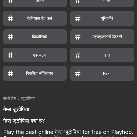
फ़ेनियास एंड फ़र्ब
यूनिकॉर्न
किकोरिकी
स्ट्राइकफोर्स किट्टी
एक बटन
डांस
पिरामिड सॉलिटेयर
Kizi
सभी टैग
ज़ूटोपिया
गेम्स ज़ूटोपिया
गेम्स ज़ूटोपिया क्या है?
Play the best online गेम्स ज़ूटोपिया for free on Playhop.