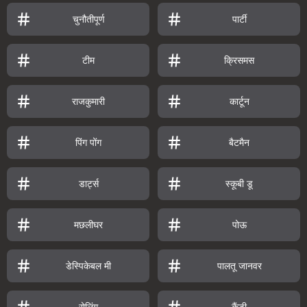
चुनौतीपूर्ण
पार्टी
टीम
क्रिसमस
राजकुमारी
कार्टून
पिंग पोंग
बैटमैन
डार्ट्स
स्कूबी डू
मछलीघर
पोऊ
डेस्पिकेबल मी
पालतू जानवर
रोलिंग
कैंडी