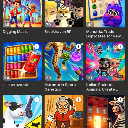
65
70
48
Digging Master
Brookhaven RP
Monstrix: Trade
Duplicates for New
Ones
16+
54
59
51
रंगीन कप छंटाई पहेली
Mutants in Sport:
Italian Brainrot
Genetics
Animals: Create
Them All