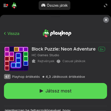
Összes játék
Vissza
Block Puzzle: Neon Adventure
0+
HC Games Studio
Rejtvények
Casual játékok
67
Playhop értékelés
4,3
Játékosok értékelése
Játssz most
Jelentkezzen be felhasználónevével, hogy