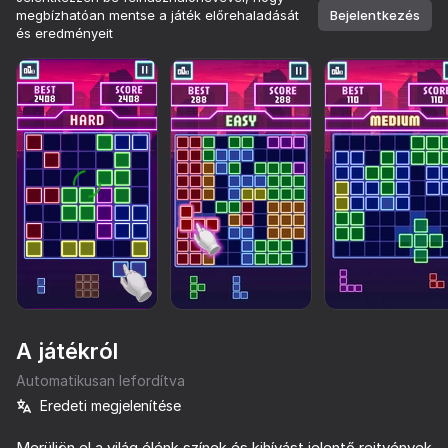
megbízhatóan mentse a játék előrehaladását
Bejelentkezés
és eredményeit
Betöltés
A játékról
Automatikusan lefordítva
Eredeti megjelenítése
Merüljön el a világ élénk színek és kihívást jelentő rejtvények