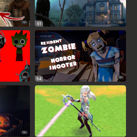
16+
16+
51
16+
16+
54
16+