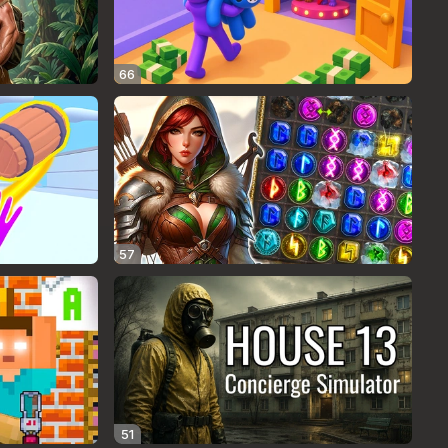
66
57
51