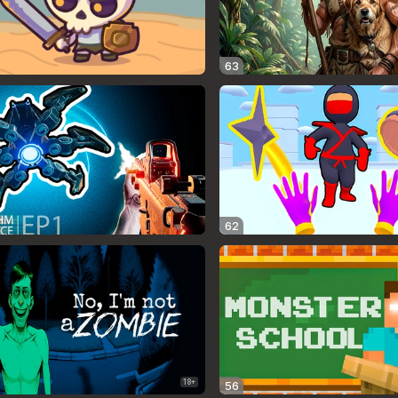
63
62
18+
56