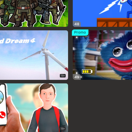
48
Promo
16+
49
16+