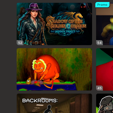
Promo
52
54
45