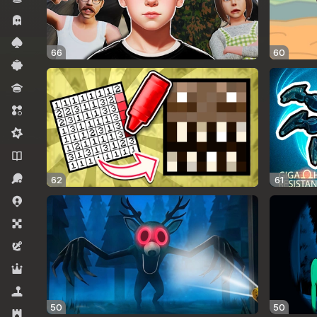
Horror.
Kartu
66
60
Kasual
Kuis
Match 3
Midcore
Novel
Olahraga
62
61
Permainan .io
Permainan Papan
Petualangan
RPG
Simulator
50
50
Strategi