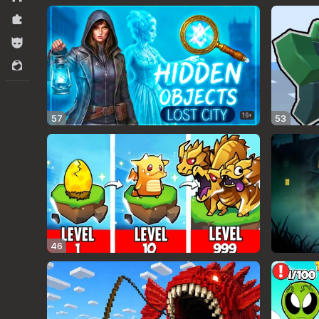
Teka teki
Untuk anak laki-laki
Untuk perempuan
16+
57
53
46