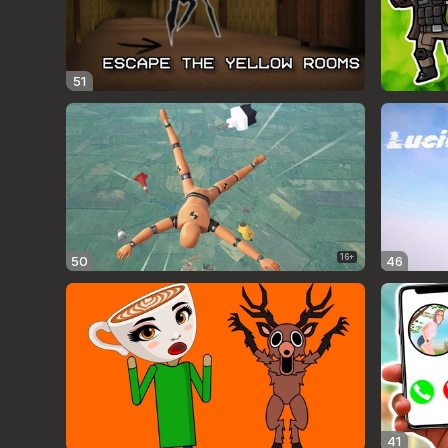
51
16+
50
46
41