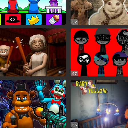
52
16+
47
16+
55