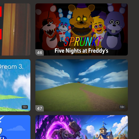
46
16+
18+
47