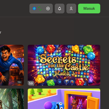
Masuk
r
16+
59