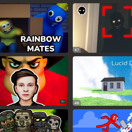
47
16+
46