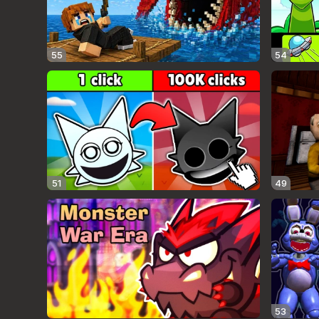
55
54
51
49
53