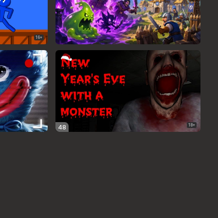
16+
18+
48