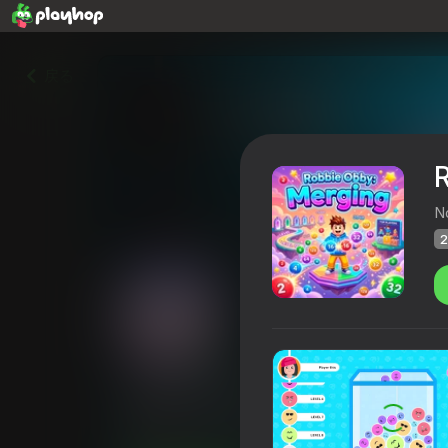
戻る
N
2
Robbie Obby: Merging
Playhop評価
25
4,8
プレイヤーの評価
0+