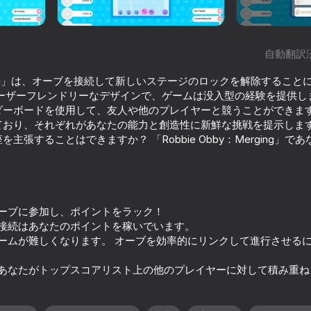
自動翻訳
Merging」は、オーブを接続して新しいステージのロックを解除するこ
ーザーフレンドリーなデザインで、ゲームは没入型の経験を提供し
ーボードを使用して、友人や他のプレイヤーと競うことができます。
ており、それぞれがあなたの能力と創造性に新鮮な挑戦を提示します
主張することはできますか？ 「Robbie Obby：Merging」
48
62
Where is this?
Bricks Breaker
オーブに参加し、ポイントをラック！
ブ接続はあなたのポイントを稼いでいます。
ームが難しくなります。 オーブを効率的にリンクして進行させる
、あなたがトップスコアリスト上の他のプレイヤーに対して積み重ね
59
her Gang
Sell Lemonade: Idle Tycoon
Crypto Mining Tyco