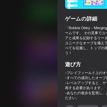
パズル
カジュアル
NovaGames
今すぐプレイ
ゲームの詳細
「Robbie Obby：
類似ゲーム
ームです。 その見事でユ
アと成果を記録するリーダ
ユニークなオーブを備え
べてを征服し、トップの座を
う！
59
52
遊び方
Plinko Clicker
オーシャンバトル
-プレイフィールド上の
-すべての成功したオー
-レベルアップすると、ゲ
画する必要があります。
-あなたの進歩を監視し
ださい。
47
51
Idle PinBall - Merge Clicker
Road Battles: Gat