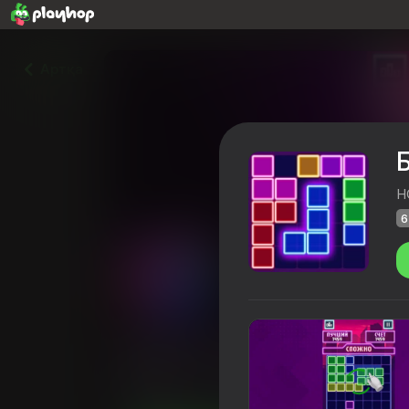
Артқа
H
6
Блок Пазл: Неоновое Пр
Playhop рейтингісі
64
4,3
Ойыншылард
Ойжұмбақтар
Казуалдық
HC Gam