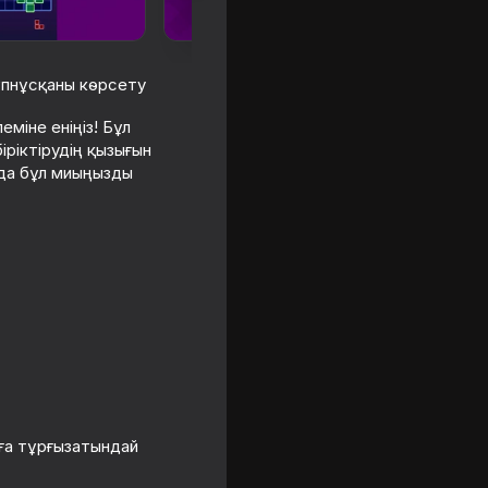
пнұсқаны көрсету
міне еніңіз! Бұл
ріктірудің қызығын
нда бұл миыңызды
пер Пазл!
ға тұрғызатындай
ики