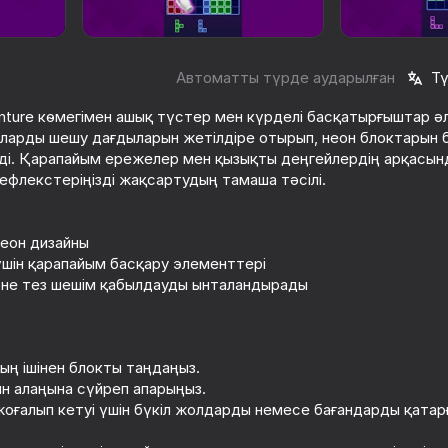
Автоматты түрде аударылған
Тү
enture көмегімен ашық түстер мен күрделі басқатырғыштар әле
арды шешу дағдыларын жетілдіре отырып, неон блоктарын бі
реді. Қарапайым ережелер мен қызықты деңгейлердің арқасы
флекстеріңізді жақсартудың тамаша тәсілі.
неон дизайны
74
78
үшін қарапайым басқару элементтері
Block Blast Master
Блок Мастер - Су
әне тез шешім қабылдауды ынталандырады
дың ішінен блокты таңдаңыз.
ын алаңына сүйреп апарыңыз.
77
67
оғалып кетуі үшін бүкіл жолдарды немесе бағандарды қатар
sic
Блоки и точка
Шарики и Кирпич