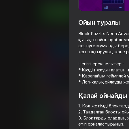
Ойнау
Ойын туралы
Block Puzzle: Neon Adv
Ұқсас ойындар
қызықты ойын проблемал
сезінуге мүмкіндік бе
жаттықтырудың және ре
Негізгі ерекшеліктері:
* Көздің жауын алатын 
85
60
* Қарапайым геймплей 
Стрелки
Agartime
* Логикалық ойлауды ж
Қалай ойнайды
1. Қол жетімді блоктар
2. Таңдалған блокты ой
86
78
3. Блоктарды олардың ж
етіп орналастырыңыз.
Тапай Стрелки: Новые
Wood Block Clas