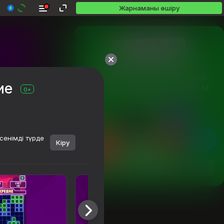
Жарнаманы өшіру
10,000-нан астам ойын.

ие
Барлығы тегін. Барлығы 
0+
сіздікі.
сенімді түрде
Кіру
Қарау