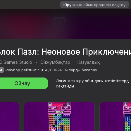
Кіру
және ойын процесін сақтау
Блок Пазл: Неоновое Приключен
C Games Studio
·
Ойжұмбақтар
Казуалдық
4
Playhop рейтингісі
4,3
Ойыншыларды бағалау
Логинмен кіру ойындағы жетістіктерді 
Ойнау
сақтайды
иключение
ы бағалау
0+
es Studio