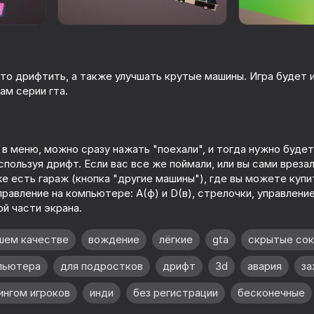
то дрифтить, а также улучшать крутые машины. Игра будет 
ам серии гта.
 в меню, можно сразу нажать "поехали", и тогда нужно буде
спользуя дрифт. Если вас все же поймали, или вы сами вреза
57
67
е есть гараж (кнопка "другие машины"), где вы можете купи
правление на компьютере: A(ф) и D(в), стрелочки, управлени
Бимка 2.0: Онлайн креш
Симулятор Авари
гонки
Мультиплеер
ой части экрана.
шем качестве
вождение
лёгкие
gta
скрытые со
пьютера
для подростков
дрифт
3d
авария
за
ингом игроков
инди
без регистрации
бесконечные
69
66