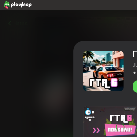
Назад
J
ГТА 6
3,7
Оценка игроков
6+
Для мальчиков
Гонки
JUGA