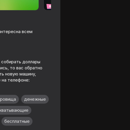
интересна всем
т собирать доллары
лись, то вас обратно
ть новую машину,
е на телефоне:
й
кровища
денежные
хватывающие
бесплатные