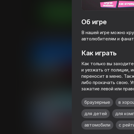
Играть
Об игре
В нашей игре можно кру
Похожие игры
автолюбителям и фанат
Как играть
Как только вы заходите
и уезжать от полиции, и
52
72
переносит в меню. Такж
либо прокачать свою. У
Погоня трафик
Гонки: Онлайн!
зажатие левой или прав
браузерные
в хоро
для детей
для ком
автомобили
с рейт
58
66