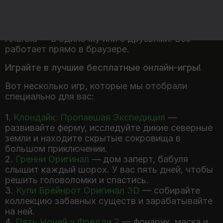
Playhop — платформа с каталогом из 20 000
веб-игр без регистрации и назойливой рекламы.
Играйте на ноутбуке, планшете, iPhone или
Android — в одиночку или с друзьями. Всё
работает прямо в браузере.
Играйте в лучшие бесплатные онлайн-игры!
Вот несколько игр, которые мы отобрали
специально для вас:
1.
Клондайк: Пропавшая Экспедиция
—
развивайте ферму, исследуйте дикие северные
земли и находите скрытые сокровища в
большом приключении.
2.
Гренни Оригинал
— дом заперт, бабуля
слышит каждый шорох. У вас пять дней, чтобы
решить головоломки и спастись.
3.
Купи Брейнрот Оригинал 3D
— собирайте
коллекцию забавных существ и зарабатывайте
на ней.
4.
Пять Ночей у Фредди 2
— фонарик, маска и