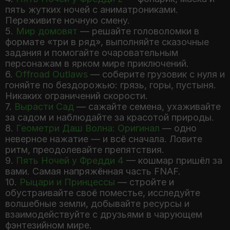
пять жутких ночей с аниматрониками.
Переживите ночную смену.
5.
Мир домовят
— решайте головоломки в
формате «три в ряд», выполняйте сказочные
задания и помогайте очаровательным
персонажам в ярком мире приключений.
6.
Offroad Outlaws
— соберите грузовик с нуля и
гоняйте по бездорожью: грязь, горы, пустыня.
Никаких ограничений скорости.
7.
Вырасти Сад
— сажайте семена, ухаживайте
за садом и наблюдайте за красотой природы.
8.
Геометри Даш Волна: Оригинал
— одно
неверное нажатие — и всё сначала. Ловите
ритм, преодолевайте препятствия.
9.
Пять Ночей у Фредди 4
— кошмар пришёл за
вами. Самая напряжённая часть FNAF.
10.
Рыцари и Принцессы
— стройте и
обустраивайте своё поместье, исследуйте
волшебные земли, добывайте ресурсы и
взаимодействуйте с друзьями в чарующем
фэнтезийном мире.