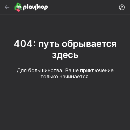
Найти
Найти игру или жанр
Бесплатные Игры Онлайн
404: путь обрывается
Рекомендуем
здесь
Для большинства. Ваше приключение
только начинается.
18+
50
МГЕ Статус
Симулятор
Милые Плитки:
Каменщика - Майн
Puzzle
МОД!