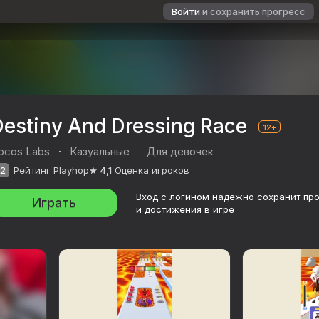
Войти
и сохранить прогресс
Destiny And Dressing Race
12+
ocos Labs
·
Казуальные
Для девочек
2
Рейтинг Playhop
4,1
Оценка игроков
Вход с логином надежно сохранит пр
Играть
и достижения в игре
e
в
12+
Labs