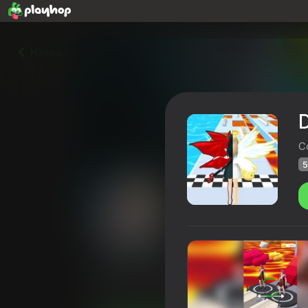
Назад
C
5
Destiny And Dressing Rac
Рейтинг Playhop
52
4,1
Оценка игроко
Казуальные
Для девочек
Cocos 