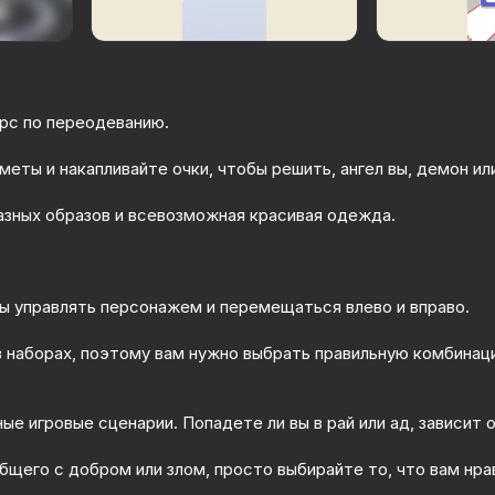
урс по переодеванию.
еты и накапливайте очки, чтобы решить, ангел вы, демон ил
зных образов и всевозможная красивая одежда.
18+
58
65
бы управлять персонажем и перемещаться влево и вправо.
Аватар
DOP Для Взрослых: Сотри,
Alien Evolution: Hy
Дорисуй, Найди
 наборах, поэтому вам нужно выбрать правильную комбинац
ые игровые сценарии. Попадете ли вы в рай или ад, зависит 
64
75
бщего с добром или злом, просто выбирайте то, что вам нра