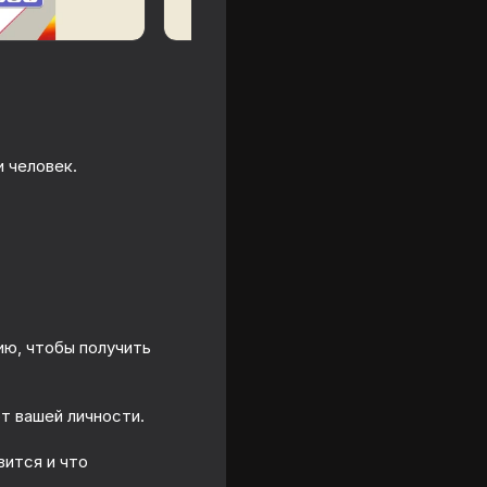
и человек.
per Cell
ию, чтобы получить
от вашей личности.
вится и что