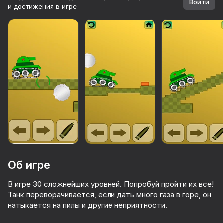
Войти
и достижения в игре
Об игре
В игре 30 сложнейших уровней. Попробуй пройти их все!
Танк переворачивается, если дать много газа в горе, он
74
36
63
53
Более 10,000 игр.

натыкается на пилы и другие неприятности.
Все бесплатные. Все ваши.
Хруст Металла: Противостояние
Apple Worm
Танки: Битва на Выживание