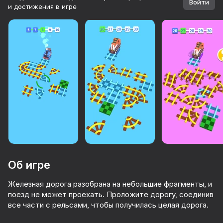
Войти
и достижения в игре
Об игре
Железная дорога разобрана на небольшие фрагменты, и
поезд не может проехать. Проложите дорогу, соединив
51
66
56
48
все части с рельсами, чтобы получилась целая дорога.
Морской бой
Мастер Клешни
Вордис