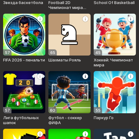
Звезда баскетбола
Football 2D
School Of Basketball
Чемпионат мира
2026
57
65
45
FIFA 2026 - пенальти
Шахматы Рояль
Хоккей: Чемпионат
мира
57
60
55
Лига футбольных
Футбол - соккер
Паркур Го
шапок
ФИФА