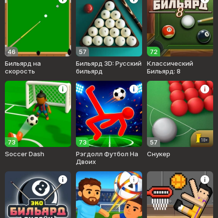
46
57
72
Бильярд на
Бильярд 3D: Русский
Классический
скорость
бильярд
Бильярд: 8
18+
73
73
57
Soccer Dash
Рэгдолл Футбол На
Снукер
Двоих