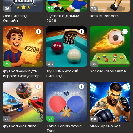
36
75
70
Эко Бильярд
Футбол с Дамми
Basket Random
Онлайн
2026
72
45
66
Футбольный путь
Лучший Русский
Soccer Caps Game
игрока: Симулятор
Бильярд
16+
70
71
64
Футбольная лига
Table Tennis World
ММА: Арена Боя
Tour