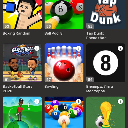
53
56
52
Boxing Random
Ball Pool 8
Tap Dunk:
Баскетбол
61
57
56
Basketball Stars
Bowling
Бильярд: Лига
2026
мастеров