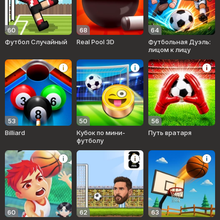
60
68
64
Футбол Случайный
Real Pool 3D
Футбольная Дуэль:
лицом к лицу
53
50
56
Billiard
Кубок по мини-
Путь вратаря
футболу
60
62
63