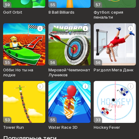
59
55
57
Golf Orbit
8 Ball Billiards
Футбол: серия
пенальти
55
56
56
Обби: Но ты на
Мировой Чемпионат
Рэгдолл Мега Данк
лодке
Лучников
53
55
33
Tower Run
Water Race 3D
Hockey Fever
Популярные теги