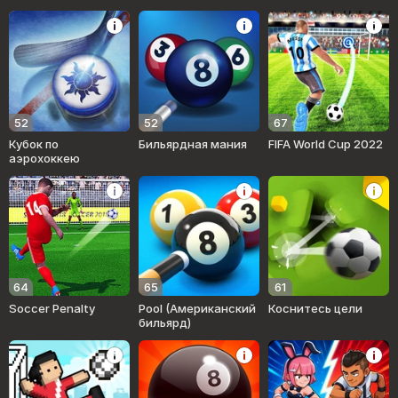
52
52
67
Кубок по
Бильярдная мания
FIFA World Cup 2022
аэрохоккею
64
65
61
Soccer Penalty
Pool (Американский
Коснитесь цели
бильярд)