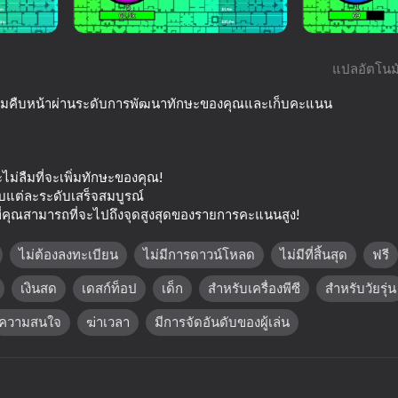
แปลอัตโนมั
มคืบหน้าผ่านระดับการพัฒนาทักษะของคุณและเก็บคะแนน
ไม่ลืมที่จะเพิ่มทักษะของคุณ!
บแต่ละระดับเสร็จสมบูรณ์
ที่คุณสามารถที่จะไปถึงจุดสูงสุดของรายการคะแนนสูง!
53
61
Cookie Clicker
Meger Geometry 
ไม่ต้องลงทะเบียน
ไม่มีการดาวน์โหลด
ไม่มีที่สิ้นสุด
ฟรี
เงินสด
เดสก์ท็อป
เด็ก
สำหรับเครื่องพีซี
สำหรับวัยรุ่น
ความสนใจ
ฆ่าเวลา
มีการจัดอันดับของผู้เล่น
60
54
 Race
Cut OmegaNuggets
The Evolution of 