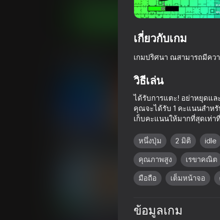
เล่นตอนนี้
เกี่ยวกับเกม
เกมที่คล้ายกัน
เกมปริศนา ณสามารถมีควา
วิธีเล่น
ได้รับการแตะ! อย่าหยุดและ
คุณจะได้รับ 1 คะแนนสำหรั
เก็บคะแนนให้มากที่สุดเท่า
64
63
Geometry Click: Demon
Fun Clicker
หนึ่งปุ่ม
2 มิติ
idle
Evolution
คุณภาพสูง
เรขาคณิต
มือถือ
เต็มหน้าจอ
75
63
ข้อมูลเกม
Cookie Clicker Old
Country Marble