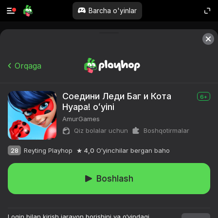
Barcha o'yinlar
Orqaga
Соедини Леди Баг и Кота
6+
Нуара! oʻyini
AmurGames
Qiz bolalar uchun
Boshqotirmalar
28
Reyting Playhop
4,0
Oʻyinchilar bergan baho
Boshlash
Login bilan kirish jarayon borishini va o‘yindagi