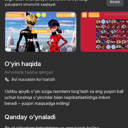
Kirish
yutuqlarni ishonchli saqlaydi
Qurilmani aylantiring
O‘yinlar faqat gorizontal
oriyentatsiyasida ishlaydi
O‘yin haqida
Avtomatik tarjima qilingan
Asl nusxasini ko'rsatish
Ushbu ajoyib o'yin sizga rasmlarni bog'lash va eng yuqori ball
uchun boshqa o'yinchilar bilan raqobatlashishga imkon
beradi – yuqori maqsadga intiling!
OʻYNASH
Qanday o‘ynaladi
42
51
49
Позвони Метромену
Леди Баг: Салон Красоты
Шпион | Игра для компании
Bir xil stikerlarni birlashtiring va agar kerak bo'lsa,